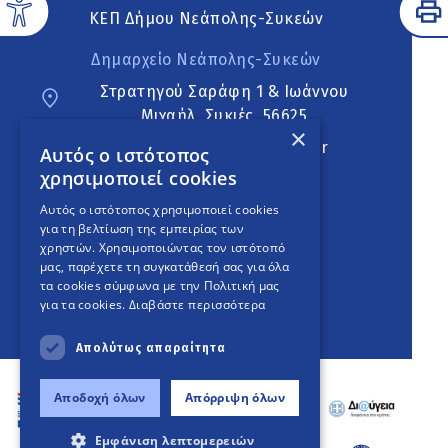
ΚΕΠ Δήμου Νεάπολης-Συκεών
Δημαρχείο Νεάπολης-Συκεών
Στρατηγού Σαράφη 1 & Ιωάννου
Μιχαήλ, Συκιές, 56625
×
neapoli.sykies@ddt.gov.gr
Αυτός ο ιστότοπος
χρησιμοποιεί cookies
Ακολουθήστε
Αυτός ο ιστότοπος χρησιμοποιεί cookies
για τη βελτίωση της εμπειρίας των
χρηστών. Χρησιμοποιώντας τον ιστότοπό
μας, παρέχετε τη συγκατάθεσή σας για όλα
English Version
τα cookies σύμφωνα με την Πολιτική μας
για τα cookies.
Διαβάστε περισσότερα
An
project
Απολύτως απαραίτητα
Αποδοχή όλων
Απόρριψη όλων
Εμφάνιση λεπτομερειών