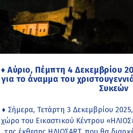
♦ Αύριο, Πέμπτη 4 Δεκεμβρίου 2
για το άναμμα του χριστουγεννιά
Συκεών
♦ Σήμερα, Τετάρτη 3 Δεκεμβρίου 2025, 
χώρο του Εικαστικού Κέντρου «ΗΛΙΟΣ»
της έκθεσης ΗΛΙΟΣART, που θα διαρκέ