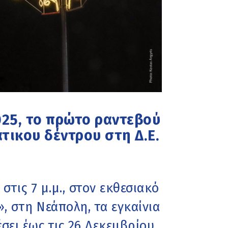
025, το πρώτο ραντεβού
τικου δέντρου στη Δ.Ε.
στις 7 μ.μ., στον εκθεσιακό
, στη Νεάπολη, τα εγκαίνια
σει έως τις 26 Δεκεμβρίου