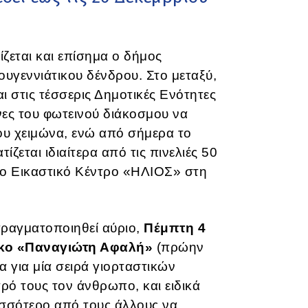
ζεται και επίσημα ο δήμος
υγεννιάτικου δένδρου. Στο μεταξύ,
ι στις τέσσερις Δημοτικές Ενότητες
ίνες του φωτεινού διάκοσμου να
του χειμώνα, ενώ από σήμερα το
ζεται ιδιαίτερα από τις πινελιές 50
το Εικαστικό Κέντρο «ΗΛΙΟΣ» στη
ραγματοποιηθεί αύριο,
Πέμπτη 4
κο «Παναγιώτη Αφαλή»
(πρώην
 για μία σειρά γιορταστικών
ό τους τον άνθρωπο, και ειδικά
σσότερο από τους άλλους να