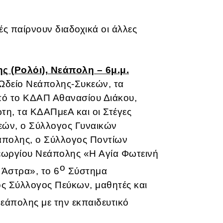
ς παίρνουν διαδοχικά οι άλλες
ς (Ρολόι), Νεάπολη – 6μ.μ.
Ωδείο Νεάπολης-Συκεών, τα
πό το ΚΔΑΠ Αθανασίου Διάκου,
η, τα ΚΔΑΠμεΑ και οι Στέγες
εών, ο Σύλλογος Γυναικών
άπολης, ο Σύλλογος Ποντίων
Γεωργίου Νεάπολης «Η Αγία Φωτεινή
ο
 Άστρα», το 6
Σύστημα
ς Σύλλογος Πεύκων, μαθητές και
άπολης με την εκπαιδευτικό