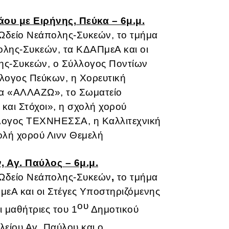
άου με Ειρήνης, Πεύκα – 6μ.μ.
Ωδείο Νεάπολης-Συκεών,
το τμήμα
λης-Συκεών, τα ΚΔΑΠμεΑ και οι
ης-Συκεών, ο Σύλλογος Ποντίων
λογος Πεύκων, η Χορευτική
ία «ΑΛΛΑΖΩ», το Σωματείο
και Στόχοι», η σχολή χορού
λογος ΤΕΧΝΗΕΣΣΑ, η Καλλιτεχνική
ή χορού Λινν Θεμελή
 Αγ. Παύλος – 6μ.μ.
 Ωδείο Νεάπολης-Συκεών
,
το τμήμα
μεΑ και οι Στέγες Υποστηριζόμενης
ου
 μαθήτριες του 1
Δημοτικού
είου Αγ. Παύλου και ο