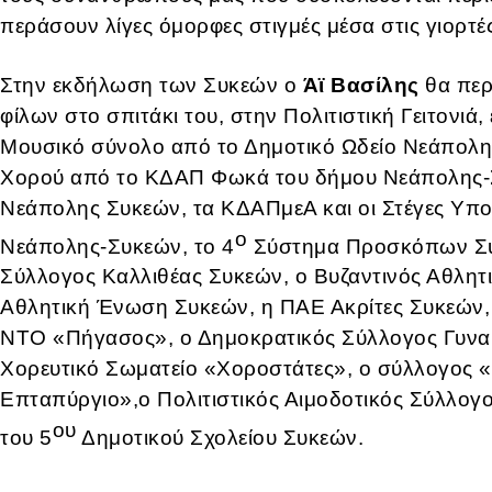
περάσουν λίγες όμορφες στιγμές μέσα στις γιορτέ
Στην εκδήλωση των Συκεών ο
Άϊ Βασίλης
θα περ
φίλων στο σπιτάκι του, στην Πολιτιστική Γειτονι
Μουσικό σύνολο από το Δημοτικό Ωδείο Νεάπολη
Χορού από το ΚΔΑΠ Φωκά του δήμου Νεάπολης-Σ
Νεάπολης Συκεών, τα ΚΔΑΠμεΑ και οι Στέγες Υπ
ο
Νεάπολης-Συκεών, το 4
Σύστημα Προσκόπων Συκ
Σύλλογος Καλλιθέας Συκεών, ο Βυζαντινός Αθλητ
Αθλητική Ένωση Συκεών, η ΠΑΕ Ακρίτες Συκεών
ΝΤΟ «Πήγασος», ο Δημοκρατικός Σύλλογος Γυνα
Χορευτικό Σωματείο «Χοροστάτες», ο σύλλογος 
Επταπύργιο»,ο Πολιτιστικός Αιμοδοτικός Σύλλογο
ου
του 5
Δημοτικού Σχολείου Συκεών.