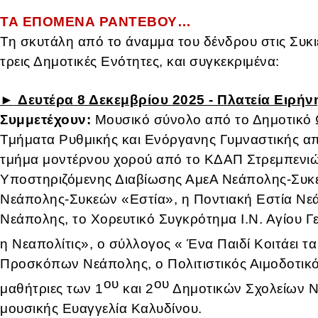
ΤΑ ΕΠΟΜΕΝΑ ΡΑΝΤΕΒΟΥ…
Τη σκυτάλη από το άναμμα του δένδρου στις Συκιέ
τρεις Δημοτικές Ενότητες, και συγκεκριμένα:
►
Δευτέρα 8 Δεκεμβρίου 2025 - Πλατεία Ειρήνη
Συμμετέχουν:
Μουσικό σύνολο από το Δημοτικό 
Τμήματα Ρυθμικής και Ενόργανης Γυμναστικής α
τμήμα μοντέρνου χορού από το ΚΔΑΠ Στρεμπενιώτ
Υποστηριζόμενης Διαβίωσης ΑμεΑ Νεάπολης-Συκ
Νεάπολης-Συκεών «Εστία», η Ποντιακή Εστία Νε
Νεάπολης, το Χορευτικό Συγκρότημα Ι.Ν. Αγίου 
η Νεαπολίτις», ο σύλλογος « Ένα Παιδί Κοιτάει τα
Προσκόπων Νεάπολης, ο Πολιτιστικός Αιμοδοτικό
ου
ου
μαθήτριες των 1
και 2
Δημοτικών Σχολείων Νε
μουσικής Ευαγγελία Καλυδίνου.