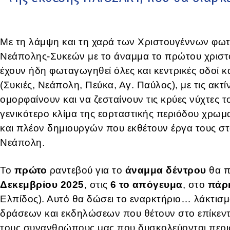
Με τη λάμψη και τη χαρά των Χριστουγέννων φωτί
Νεάπολης-Συκεών με το άναμμα το πρώτου χριστο
έχουν ήδη φωταγωγηθεί όλες και κεντρικές οδοί κα
(Συκιές, Νεάπολη, Πεύκα, Αγ. Παύλος), με τις ακτ
ομορφαίνουν και να ζεσταίνουν τις κρύες νύχτες 
γενικότερο κλίμα της εορταστικής περιόδου χρωματί
και πλέον δημιουργών που εκθέτουν έργα τους σ
Νεάπολη.
Το
πρώτο
ραντεβού για το
άναμμα
δέντρου
θα π
Δεκεμβρίου
2025
, στις
6 το απόγευμα
, στο
πάρ
Ελπίδος). Αυτό θα δώσει το εναρκτήριο… λάκτισμα
δράσεων και εκδηλώσεων που θέτουν στο επίκεντρ
τους συνανθρώπους μας που δυσκολεύονται περι