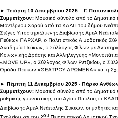
►
Τετάρτη 10 Δεκεμβρίου 2025 – Γ. Παπανικολ
Συμμετέχουν:
Μουσικό σύνολο από το Δημοτικό 
Μοντέρνου Χορού από τα ΚΔΑΠ του δήμου Νεάπο
Στέγες Υποστηριζόμενης Διαβίωσης ΑμεΑ Νεάπολ
Πεύκων ΠΑΡΧΑΡ, ο Πολιτιστικός Αιμοδοτικός Σύλ
Ακαδημία Πεύκων, ο Σύλλογος Φίλων με Αναπηρ
Κοινωνικής Δράσης και Αλληλεγγύης «Μονοπάτια 
«MOVE UP», ο Σύλλογος Φίλων Ρετζικίου, ο Σύλ
Ομάδα Πεύκων «ΘΕΑΤΡΟΥ ΔΡΩΜΕΝΑ» και η Σχολ
►
Πέμπτη 11 Δεκεμβρίου 2025 - Πάρκο Ανθέων,
Συμμετέχουν:
Μουσικό σύνολο από το Δημοτικό
ρυθμικής γυμναστικής του Αγίου Παύλου,τα ΚΔΑΠ
Διαβίωσης ΑμεΑ Νεάπολης Συκεών, οι μαθητές και
ου
Σχολείου και του 2
Πειραματικού Δημοτικού Σχολ