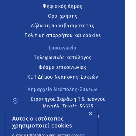
Ψηφιακός Δήμος
Όροι χρήσης
Δήλωση προσβασιμότητας
Πολιτική απορρήτου και cookies
Επικοινωνία
Τηλεφωνικός κατάλογος
Φόρμα επικοινωνίας
ΚΕΠ Δήμου Νεάπολης-Συκεών
Δημαρχείο Νεάπολης-Συκεών
Στρατηγού Σαράφη 1 & Ιωάννου
Μιχαήλ, Συκιές, 56625
×
neapoli.sykies@ddt.gov.gr
Αυτός ο ιστότοπος
χρησιμοποιεί cookies
Ακολουθήστε
Αυτός ο ιστότοπος χρησιμοποιεί cookies