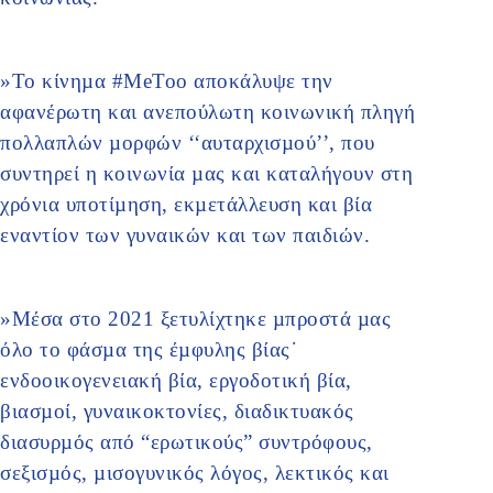
»Το κίνηµα #MeToo αποκάλυψε την
αφανέρωτη και ανεπούλωτη κοινωνική πληγή
πολλαπλών µορφών ‘‘αυταρχισµού’’, που
συντηρεί η κοινωνία µας και καταλήγουν στη
χρόνια υποτίµηση, εκµετάλλευση και βία
εναντίον των γυναικών και των παιδιών.
»Μέσα στο 2021 ξετυλίχτηκε µπροστά µας
όλο το φάσµα της έµφυλης βίας˙
ενδοοικογενειακή βία, εργοδοτική βία,
βιασµοί, γυναικοκτονίες, διαδικτυακός
διασυρµός από “ερωτικούς” συντρόφους,
σεξισµός, µισογυνικός λόγος, λεκτικός και