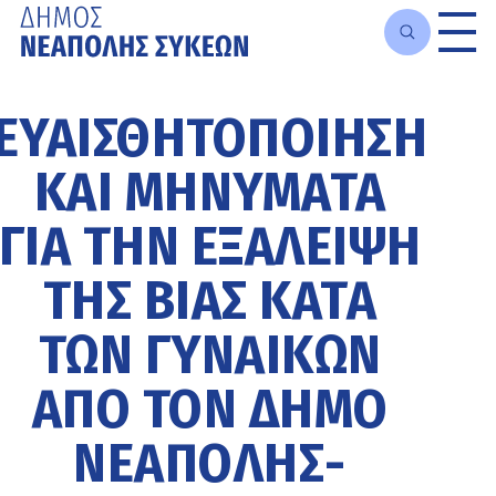
Μετάβαση
στο
ΕΥΑΙΣΘΗΤΟΠΟΊΗΣΗ
κυρίως
περιεχόμενο
ΚΑΙ ΜΗΝΎΜΑΤΑ
ΓΙΑ ΤΗΝ ΕΞΆΛΕΙΨΗ
ΤΗΣ ΒΊΑΣ ΚΑΤΆ
ΤΩΝ ΓΥΝΑΙΚΏΝ
ΑΠΌ ΤΟΝ ΔΉΜΟ
ΝΕΆΠΟΛΗΣ-