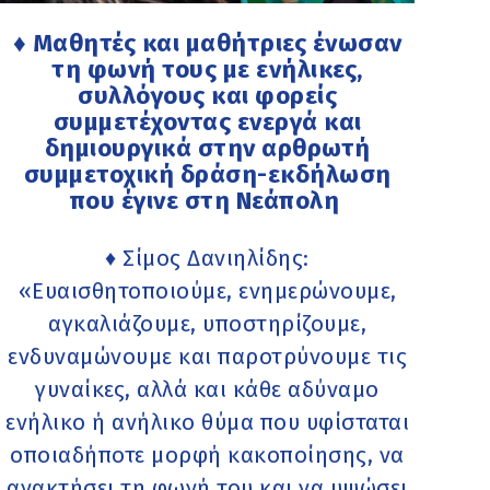
♦ Μαθητές και μαθήτριες ένωσαν
τη φωνή τους με ενήλικες,
συλλόγους και φορείς
συμμετέχοντας ενεργά και
δημιουργικά στην αρθρωτή
συμμετοχική δράση-εκδήλωση
που έγινε στη Νεάπολη
♦ Σίμος Δανιηλίδης:
«Ευαισθητοποιούµε, ενηµερώνουµε,
αγκαλιάζουµε, υποστηρίζουµε,
ενδυναµώνουµε και παροτρύνουµε τις
γυναίκες, αλλά και κάθε αδύναµο
ενήλικο ή ανήλικο θύµα που υφίσταται
οποιαδήποτε μορφή κακοποίησης, να
ανακτήσει τη φωνή του και να υψώσει