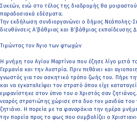
Συκεών, ενώ στο τέλος της διαδρομής θα μοιραστού
παραδοσιακά εδέσματα.
Την εκδήλωση συνδιοργανώνει ο δήμος Νεάπολης-Συκ
διευθύνσεις Α’βάθμιας και Β’βάθμιας εκπαίδευσης 
Τιμώντας τον Άγιο των φτωχών
Η μνήμη του Αγίου Μαρτίνου που έζησε λίγο μετά το
Γερμανία και την Αυστρία. Πριν πεθάνει και αγιοποι
γνωστός για τον ασκητικό τρόπο ζωής του. Πήρε τ
και να εγκαταλείψει τον στρατό όπου είχε καταταγεί
εμφανίστηκε στον ύπνο του ο Χριστός σαν ζητιάνος
νεαρός στρατιώτης χώρισε στα δυο τον μανδύα του γ
ζητιάνο. H πορεία με τα φαναράκια την ημέρα μνήμ
την πορεία προς το φως που συμβολίζει ο Χριστιανι