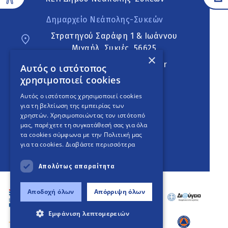
Δημαρχείο Νεάπολης-Συκεών
Στρατηγού Σαράφη 1 & Ιωάννου
Μιχαήλ, Συκιές, 56625
×
neapoli.sykies@ddt.gov.gr
Αυτός ο ιστότοπος
χρησιμοποιεί cookies
Ακολουθήστε
Αυτός ο ιστότοπος χρησιμοποιεί cookies
για τη βελτίωση της εμπειρίας των
χρηστών. Χρησιμοποιώντας τον ιστότοπό
μας, παρέχετε τη συγκατάθεσή σας για όλα
English Version
τα cookies σύμφωνα με την Πολιτική μας
για τα cookies.
Διαβάστε περισσότερα
An
project
Απολύτως απαραίτητα
Αποδοχή όλων
Απόρριψη όλων
Εμφάνιση λεπτομερειών