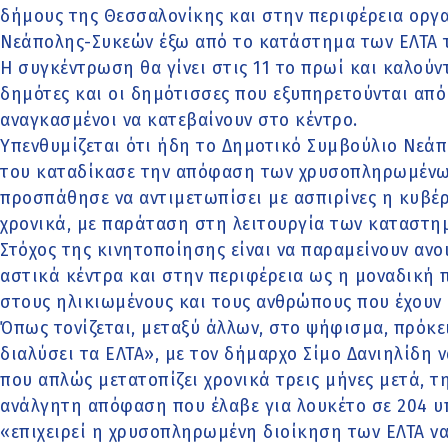
δήμους της Θεσσαλονίκης και στην περιφέρεια οργα
Νεάπολης-Συκεών έξω από το κατάστημα των ΕΛΤΑ τ
Η συγκέντρωση θα γίνει στις 11 το πρωί και καλούν
δημότες και οι δημότισσες που εξυπηρετούνται από
αναγκασμένοι να κατεβαίνουν στο κέντρο.
Υπενθυμίζεται ότι ήδη το Δημοτικό Συμβούλιο Νε
του καταδίκασε την απόφαση των χρυσοπληρωμένων
προσπάθησε να αντιμετωπίσει με ασπιρίνες η κυβέ
χρονικά, με παράταση στη λειτουργία των καταστημ
Στόχος της κινητοποίησης είναι να παραμείνουν αν
αστικά κέντρα και στην περιφέρεια ως η μοναδική 
στους ηλικιωμένους και τους ανθρώπους που έχουν
Όπως τονίζεται, μεταξύ άλλων, στο ψήφισμα, πρόκε
διαλύσει τα ΕΛΤΑ», με τον δήμαρχο Σίμο Δανιηλίδη ν
που απλώς μετατοπίζει χρονικά τρεις μήνες μετά, τ
ανάλγητη απόφαση που έλαβε για λουκέτο σε 204 υ
«επιχειρεί η χρυσοπληρωμένη διοίκηση των ΕΛΤΑ να