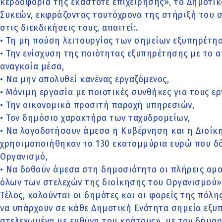
κερδοφορία της εκάστοτε επιχείρησης», το Δημοτι
Συκεών, εκφράζοντας ταυτόχρονα της στήριξή του σ
στις διεκδικήσεις τους, απαιτεί:.
• Τη μη παύση λειτουργίας των σημείων εξυπηρέτησ
• Την ενίσχυση της ποιότητας εξυπηρέτησης με το 
αναγκαία μέσα,
• Να μην απολυθεί κανένας εργαζόμενος,
• Μόνιμη εργασία με ποιοτικές συνθήκες για τους ε
• Την οικονομικά προσιτή παροχή υπηρεσιών,
• Τον δημόσιο χαρακτήρα των ταχυδρομείων,
• Να λογοδοτήσουν άμεσα η Κυβέρνηση και η Διοίκ
χρησιμοποιήθηκαν τα 130 εκατομμύρια ευρώ που δό
Οργανισμό,
• Να δοθούν άμεσα στη δημοσιότητα οι πλήρεις αμο
όλων των στελεχών της διοίκησης του Οργανισμού»
Τέλος, καλούνται οι δημότες και οι φορείς της πόλη
να υπάρχουν σε κάθε Δημοτική Ενότητα σημεία εξυ
στελεχωμένα με ευθύνη του κράτους», με τον δήμαρχ