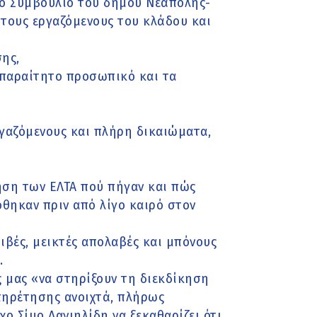
κό Συμβούλιο του δήμου Νεάπολης-
τους εργαζόμενους του κλάδου και
ης,
απαραίτητο προσωπικό και τα
ργαζόμενους και πλήρη δικαιώματα,
ηση των ΕΛΤΑ πού πήγαν και πώς
θηκαν πριν από λίγο καιρό στον
ιβές, μεικτές απολαβές και μπόνους
.
ς μας «να στηρίξουν τη διεκδίκηση
πηρέτησης ανοιχτά, πλήρως
ο Σίμο Δανιηλίδη να ξεκαθαρίζει ότι