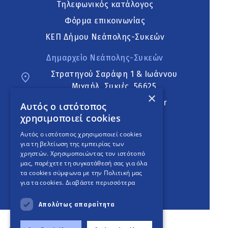
Τηλεφωνικός κατάλογος
Φόρμα επικοινωνίας
ΚΕΠ Δήμου Νεάπολης-Συκεών
Δημαρχείο Νεάπολης-Συκεών
Στρατηγού Σαράφη 1 & Ιωάννου
Μιχαήλ, Συκιές, 56625
×
neapoli.sykies@ddt.gov.gr
Αυτός ο ιστότοπος
χρησιμοποιεί cookies
Ακολουθήστε
Αυτός ο ιστότοπος χρησιμοποιεί cookies
για τη βελτίωση της εμπειρίας των
χρηστών. Χρησιμοποιώντας τον ιστότοπό
μας, παρέχετε τη συγκατάθεσή σας για όλα
English Version
τα cookies σύμφωνα με την Πολιτική μας
για τα cookies.
Διαβάστε περισσότερα
An
project
Απολύτως απαραίτητα