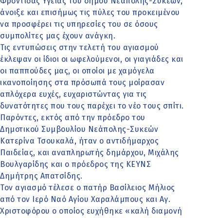
Φροντίδας Υγείας του δήμου Νεάπολης-Συκεών,
άνοιξε και επισήμως τις πύλες του προκειμένου
να προσφέρει τις υπηρεσίες του σε όσους
συμπολίτες μας έχουν ανάγκη.
Τις εντυπώσεις στην τελετή του αγιασμού
έκλεψαν οι ίδιοι οι ωφελούμενοι, οι γιαγιάδες και
οι παππούδες μας, οι οποίοι με χαμόγελα
ικανοποίησης στα πρόσωπά τους μοίρασαν
απλόχερα ευχές, ευχαριστώντας για τις
δυνατότητες που τους παρέχει το νέο τους σπίτι.
Παρόντες, εκτός από την πρόεδρο του
Δημοτικού Συμβουλίου Νεάπολης-Συκεών
Κατερίνα Τσουκαλά, ήταν ο αντιδήμαρχος
Παιδείας, και αναπληρωτής δημάρχου, Μιχάλης
Βουλγαρίδης και ο πρόεδρος της ΚΕΥΝΣ
Δημήτρης Απατσίδης.
Τον αγιασμό τέλεσε ο πατήρ Βασίλειος Μήλιος
από τον Ιερό Ναό Αγίου Χαραλάμπους και Αγ.
Χριστοφόρου ο οποίος ευχήθηκε «καλή διαμονή