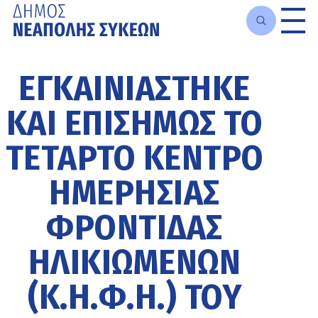
Μετάβαση
στο
ΕΓΚΑΙΝΙΆΣΤΗΚΕ
κυρίως
περιεχόμενο
ΚΑΙ ΕΠΙΣΉΜΩΣ ΤΟ
ΤΈΤΑΡΤΟ ΚΈΝΤΡΟ
ΗΜΕΡΉΣΙΑΣ
ΦΡΟΝΤΊΔΑΣ
ΗΛΙΚΙΩΜΈΝΩΝ
(Κ.Η.Φ.Η.) ΤΟΥ