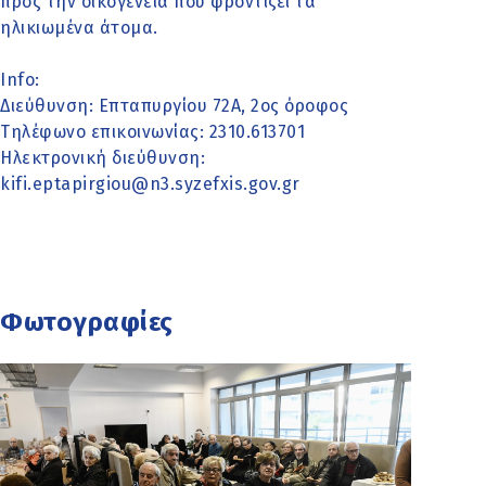
προς την οικογένεια που φροντίζει τα
ηλικιωμένα άτομα.
Info:
Διεύθυνση: Επταπυργίου 72Α, 2ος όροφος
Τηλέφωνο επικοινωνίας: 2310.613701
Hλεκτρονική διεύθυνση:
kifi.eptapirgiou@n3.syzefxis.gov.gr
Φωτογραφίες