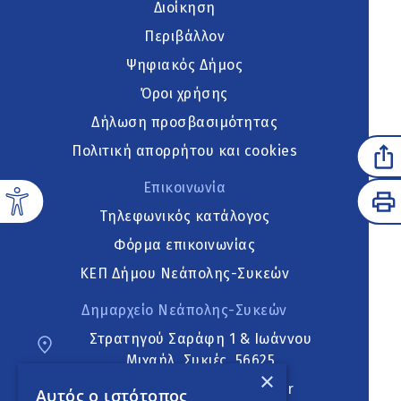
Διοίκηση
Περιβάλλον
Ψηφιακός Δήμος
Όροι χρήσης
Δήλωση προσβασιμότητας
Πολιτική απορρήτου και cookies
Επικοινωνία
Τηλεφωνικός κατάλογος
Φόρμα επικοινωνίας
ΚΕΠ Δήμου Νεάπολης-Συκεών
Δημαρχείο Νεάπολης-Συκεών
Στρατηγού Σαράφη 1 & Ιωάννου
Μιχαήλ, Συκιές, 56625
×
neapoli.sykies@ddt.gov.gr
Αυτός ο ιστότοπος