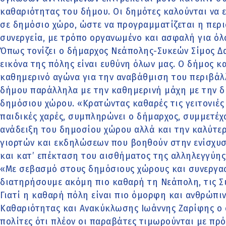
καθαριότητας του δήμου. Οι δημότες καλούνται να 
σε δημόσιο χώρο, ώστε να προγραμματίζεται η περ
συνεργεία, με τρόπο οργανωμένο και ασφαλή για όλ
Όπως τονίζει ο δήμαρχος Νεάπολης-Συκεών Σίμος Δα
εικόνα της πόλης είναι ευθύνη όλων μας. Ο δήμος κ
καθημερινό αγώνα για την αναβάθμιση του περιβάλ
δήμου παράλληλα με την καθημερινή μάχη με την δ
δημόσιου χώρου. «Κρατώντας καθαρές τις γειτονιές 
παιδικές χαρές, συμπληρώνει ο δήμαρχος, συμμετέχ
ανάδειξη του δημοσίου χώρου αλλά και την καλύτε
γιορτών και εκδηλώσεων που βοηθούν στην ενίσχυ
και κατ’ επέκταση του αισθήματος της αλληλεγγύης
«Με σεβασμό στους δημόσιους χώρους και συνεργασ
διατηρήσουμε ακόμη πιο καθαρή τη Νεάπολη, τις Συκ
Γιατί η καθαρή πόλη είναι πιο όμορφη και ανθρώπι
Καθαριότητας και Ανακύκλωσης Ιωάννης Ζαρίφης ο 
πολίτες ότι πλέον οι παραβάτες τιμωρούνται με πρό