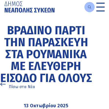
Μετάβαση
στο
ΒΡΑΔΙΝΌ ΠΆΡΤΙ
κυρίως
περιεχόμενο
ΤΗΝ ΠΑΡΑΣΚΕΥΉ
ΣΤΑ ΡΟΥΜΑΝΙΚΆ
ΜΕ ΕΛΕΎΘΕΡΗ
ΕΊΣΟΔΟ ΓΙΑ ΌΛΟΥΣ
Πίσω στα Νέα
13 Οκτωβρίου 2025