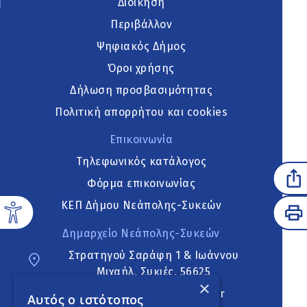
Διοίκηση
Περιβάλλον
Ψηφιακός Δήμος
Όροι χρήσης
Δήλωση προσβασιμότητας
Πολιτική απορρήτου και cookies
Επικοινωνία
Τηλεφωνικός κατάλογος
Φόρμα επικοινωνίας
ΚΕΠ Δήμου Νεάπολης-Συκεών
Δημαρχείο Νεάπολης-Συκεών
Στρατηγού Σαράφη 1 & Ιωάννου
Μιχαήλ, Συκιές, 56625
×
neapoli.sykies@ddt.gov.gr
Αυτός ο ιστότοπος