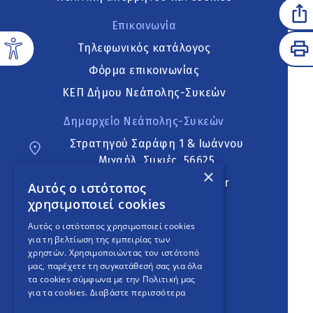
Επικοινωνία
Τηλεφωνικός κατάλογος
Φόρμα επικοινωνίας
ΚΕΠ Δήμου Νεάπολης-Συκεών
Δημαρχείο Νεάπολης-Συκεών
Στρατηγού Σαράφη 1 & Ιωάννου
Μιχαήλ, Συκιές, 56625
×
neapoli.sykies@ddt.gov.gr
Αυτός ο ιστότοπος
χρησιμοποιεί cookies
Ακολουθήστε
Αυτός ο ιστότοπος χρησιμοποιεί cookies
για τη βελτίωση της εμπειρίας των
χρηστών. Χρησιμοποιώντας τον ιστότοπό
μας, παρέχετε τη συγκατάθεσή σας για όλα
English Version
τα cookies σύμφωνα με την Πολιτική μας
για τα cookies.
Διαβάστε περισσότερα
An
project