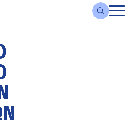
Ο
Ό
Ν
ΩΝ