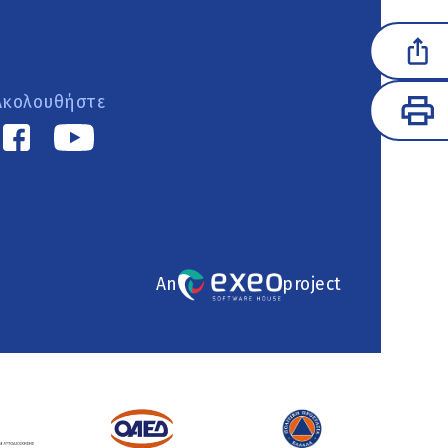
Ακολουθήστε
An
project