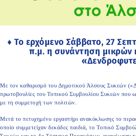
♦ Το ερχόμενο Σάββατο, 27 Σεπτ
π.μ. η συνάντηση μικρών
«Δενδροφυτ
Με τον καθαρισμό του Δημοτικού Άλσους Συκεών («Δε
πρωτοβουλίες του Τοπικού Συμβουλίου Συκεών που ω
με τη συμμετοχή των πολιτών.
Μετά το πετυχημένο εργαστήρι ανακύκλωσης το περα
οποίο συμμετείχαν δεκάδες παιδιά, το Τοπικό Συμβο
Συκεών και το 4ο Σύστημα Προσκόπων, ανανέωσαν το