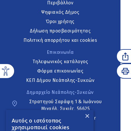
Περιβάλλον
Ψηφιακός Δήμος
Όροι χρήσης
Δήλωση προσβασιμότητας
Πολιτική απορρήτου και cookies
Επικοινωνία
Τηλεφωνικός κατάλογος
Φόρμα επικοινωνίας
ΚΕΠ Δήμου Νεάπολης-Συκεών
Δημαρχείο Νεάπολης-Συκεών
Στρατηγού Σαράφη 1 & Ιωάννου
Μιχαήλ, Συκιές, 56625
×
neapoli.sykies@ddt.gov.gr
Αυτός ο ιστότοπος
χρησιμοποιεί cookies
Ακολουθήστε