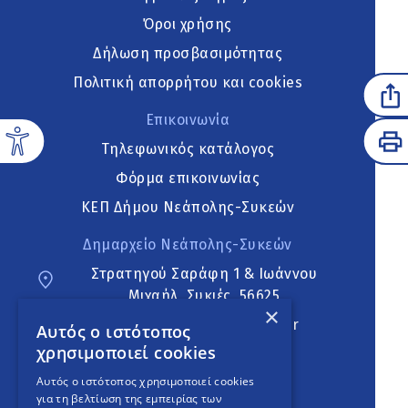
Όροι χρήσης
Δήλωση προσβασιμότητας
Πολιτική απορρήτου και cookies
Επικοινωνία
Τηλεφωνικός κατάλογος
Φόρμα επικοινωνίας
ΚΕΠ Δήμου Νεάπολης-Συκεών
Δημαρχείο Νεάπολης-Συκεών
Στρατηγού Σαράφη 1 & Ιωάννου
Μιχαήλ, Συκιές, 56625
×
neapoli.sykies@ddt.gov.gr
Αυτός ο ιστότοπος
χρησιμοποιεί cookies
Ακολουθήστε
Αυτός ο ιστότοπος χρησιμοποιεί cookies
για τη βελτίωση της εμπειρίας των