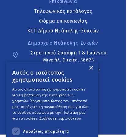
Επικοινωνία
Τηλεφωνικός κατάλογος
Φόρμα επικοινωνίας
ΚΕΠ Δήμου Νεάπολης-Συκεών
Δημαρχείο Νεάπολης-Συκεών
Στρατηγού Σαράφη 1 & Ιωάννου
Μιχαήλ, Συκιές, 56625
×
neapoli.sykies@ddt.gov.gr
Αυτός ο ιστότοπος
χρησιμοποιεί cookies
Ακολουθήστε
Αυτός ο ιστότοπος χρησιμοποιεί cookies
για τη βελτίωση της εμπειρίας των
χρηστών. Χρησιμοποιώντας τον ιστότοπό
μας, παρέχετε τη συγκατάθεσή σας για όλα
English Version
τα cookies σύμφωνα με την Πολιτική μας
για τα cookies.
Διαβάστε περισσότερα
An
project
Απολύτως απαραίτητα