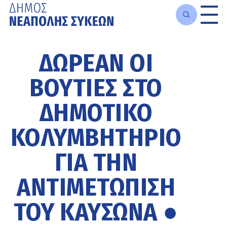
Μετάβαση
στο
ΔΩΡΕΆΝ ΟΙ
κυρίως
περιεχόμενο
ΒΟΥΤΙΈΣ ΣΤΟ
ΔΗΜΟΤΙΚΌ
ΚΟΛΥΜΒΗΤΉΡΙΟ
ΓΙΑ ΤΗΝ
ΑΝΤΙΜΕΤΏΠΙΣΗ
ΤΟΥ ΚΑΎΣΩΝΑ ●