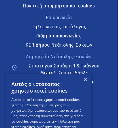
Πολιτική απορρήτου και cookies
Επικοινωνία
Τηλεφωνικός κατάλογος
Φόρμα επικοινωνίας
ΚΕΠ Δήμου Νεάπολης-Συκεών
Δημαρχείο Νεάπολης-Συκεών
Στρατηγού Σαράφη 1 & Ιωάννου
Μιχαήλ, Συκιές, 56625
×
neapoli.sykies@ddt.gov.gr
Αυτός ο ιστότοπος
χρησιμοποιεί cookies
Ακολουθήστε
Αυτός ο ιστότοπος χρησιμοποιεί cookies
για τη βελτίωση της εμπειρίας των
χρηστών. Χρησιμοποιώντας τον ιστότοπό
μας, παρέχετε τη συγκατάθεσή σας για όλα
English Version
τα cookies σύμφωνα με την Πολιτική μας
για τα cookies.
Διαβάστε περισσότερα