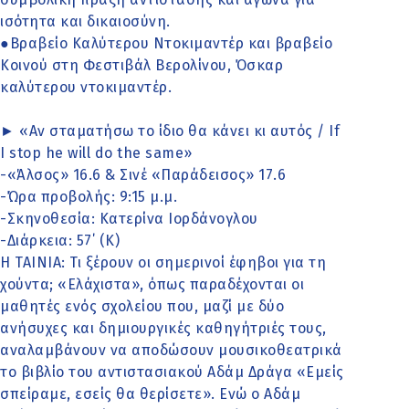
ισότητα και δικαιοσύνη.
●Βραβείο Καλύτερου Ντοκιμαντέρ και βραβείο
Κοινού στη Φεστιβάλ Βερολίνου, Όσκαρ
καλύτερου ντοκιμαντέρ.
► «Αν σταματήσω το ίδιο θα κάνει κι αυτός / If
I stop he will do the same»
-«Άλσος» 16.6 & Σινέ «Παράδεισος» 17.6
-Ώρα προβολής: 9:15 μ.μ.
-Σκηνοθεσία: Κατερίνα Ιορδάνογλου
-Διάρκεια: 57΄ (Κ)
Η ΤΑΙΝΙΑ: Τι ξέρουν οι σημερινοί έφηβοι για τη
χούντα; «Ελάχιστα», όπως παραδέχονται οι
μαθητές ενός σχολείου που, μαζί με δύο
ανήσυχες και δημιουργικές καθηγήτριές τους,
αναλαμβάνουν να αποδώσουν μουσικοθεατρικά
το βιβλίο του αντιστασιακού Αδάμ Δράγα «Εμείς
σπείραμε, εσείς θα θερίσετε». Ενώ ο Αδάμ