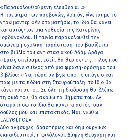
«Παρακολουθούμενη ελευθερία…»
Η πρεμιέρα των προβολών, λοιπόν, γίνεται με το
ντοκιμαντέρ «Αν σταματήσω, το ίδιο θα κάνει
και αυτός»,σε σκηνοθεσία της Κατερίνας
Ιορδάνογλου. Η ταινία παρακολουθεί την
ομώνυμη σχολική παράσταση που βασίζεται
στο βιβλίο του αντιστασιακού Αδάμ Δράγα
«Εμείς σπείραμε, εσείς θα θερίσετε», τίτλος που
είναι δανεισμένος από μια φράση-ορόσημο του
βιβλίου: «Να, τώρα αν βγω από το υπόγειο και
πάω με τα πόδια στη Σταυρούπολη, το ίδιο θα
κάνει και αυτός. Σε όλη τη διαδρομή θα βλέπω
τη σκιά του, θα ακούω τα βήματά του. Αν
σταματήσω το ίδιο θα κάνει κι αυτός, σαν
δούλος μου και υποτακτικός. Ναι, νιώθω
ΕΛΕΥΘΕΡΟΣ».
Δύο ανήσυχες, δραστήριες και δημιουργικές
εκπαιδευτικοί, η φιλόλογος Δάφνη Θεοχάρη και