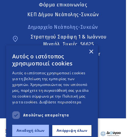
Φόρμα επικοινωνίας
ΚΕΠ Δήμου Νεάπολης-Συκεών
Δημαρχείο Νεάπολης-Συκεών
Στρατηγού Σαράφη 1 & Ιωάννου
Μιχαήλ, Συκιές, 56625
×
neapoli.sykies@ddt.gov.gr
Αυτός ο ιστότοπος
χρησιμοποιεί cookies
Ακολουθήστε
Αυτός ο ιστότοπος χρησιμοποιεί cookies
για τη βελτίωση της εμπειρίας των
χρηστών. Χρησιμοποιώντας τον ιστότοπό
μας, παρέχετε τη συγκατάθεσή σας για όλα
English Version
τα cookies σύμφωνα με την Πολιτική μας
για τα cookies.
Διαβάστε περισσότερα
An
project
Απολύτως απαραίτητα
Αποδοχή όλων
Απόρριψη όλων