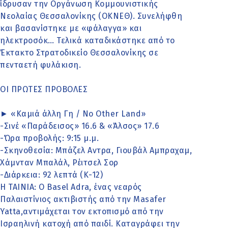
ίδρυσαν την Οργάνωση Κομμουνιστικής
Νεολαίας Θεσσαλονίκης (ΟΚΝΕΘ). Συνελήφθη
και βασανίστηκε με «φάλαγγα» και
ηλεκτροσόκ… Τελικά καταδικάστηκε από το
Έκτακτο Στρατοδικείο Θεσσαλονίκης σε
πενταετή φυλάκιση.
ΟΙ ΠΡΩΤΕΣ ΠΡΟΒΟΛΕΣ
► «Καμιά άλλη Γη / Νο Other Land»
-Σινέ «Παράδεισος» 16.6 & «Άλσος» 17.6
-Ώρα προβολής: 9:15 μ.μ.
-Σκηνοθεσία: Μπάζελ Αντρα, Γιουβάλ Αμπραχαμ,
Χάμνταν Μπαλάλ, Ρέιτσελ Σορ
-Διάρκεια: 92 λεπτά (Κ-12)
Η ΤΑΙΝΙΑ: Ο Basel Adra, ένας νεαρός
Παλαιστίνιος ακτιβιστής από την Masafer
Yatta,αντιμάχεται τον εκτοπισμό από την
Ισραηλινή κατοχή από παιδί. Καταγράφει την