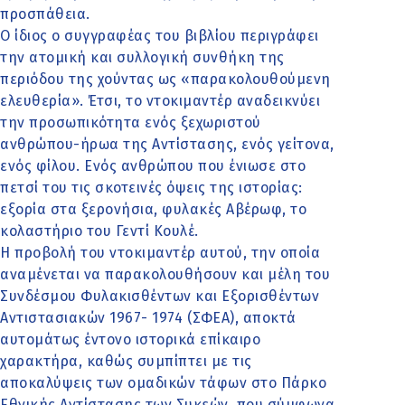
προσπάθεια.
Ο ίδιος ο συγγραφέας του βιβλίου περιγράφει
την ατομική και συλλογική συνθήκη της
περιόδου της χούντας ως «παρακολουθούμενη
ελευθερία». Έτσι, το ντοκιμαντέρ αναδεικνύει
την προσωπικότητα ενός ξεχωριστού
ανθρώπου-ήρωα της Αντίστασης, ενός γείτονα,
ενός φίλου. Ενός ανθρώπου που ένιωσε στο
πετσί του τις σκοτεινές όψεις της ιστορίας:
εξορία στα ξερονήσια, φυλακές Αβέρωφ, το
κολαστήριο του Γεντί Κουλέ.
Η προβολή του ντοκιμαντέρ αυτού, την οποία
αναμένεται να παρακολουθήσουν και μέλη του
Συνδέσμου Φυλακισθέντων και Εξορισθέντων
Αντιστασιακών 1967- 1974 (ΣΦΕΑ), αποκτά
αυτομάτως έντονο ιστορικά επίκαιρο
χαρακτήρα, καθώς συμπίπτει με τις
αποκαλύψεις των ομαδικών τάφων στο Πάρκο
Εθνικής Αντίστασης των Συκεών, που σύμφωνα