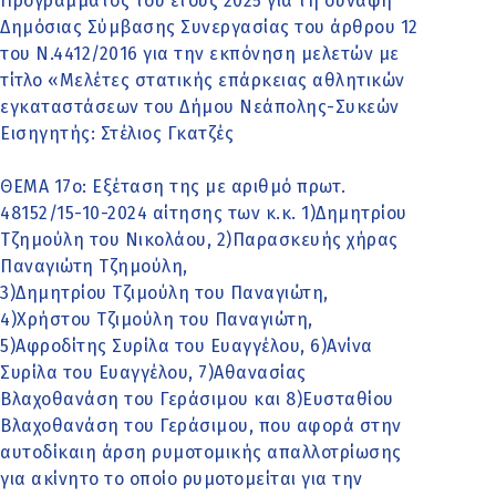
Προγράμματος του έτους 2025 για τη σύναψη
Δημόσιας Σύμβασης Συνεργασίας του άρθρου 12
του Ν.4412/2016 για την εκπόνηση μελετών με
τίτλο «Μελέτες στατικής επάρκειας αθλητικών
εγκαταστάσεων του Δήμου Νεάπολης-Συκεών
Εισηγητής: Στέλιος Γκατζές
ΘΕΜΑ 17o: Εξέταση της με αριθμό πρωτ.
48152/15-10-2024 αίτησης των κ.κ. 1)Δημητρίου
Τζημούλη του Νικολάου, 2)Παρασκευής χήρας
Παναγιώτη Τζημούλη,
3)Δημητρίου Τζιμούλη του Παναγιώτη,
4)Χρήστου Τζιμούλη του Παναγιώτη,
5)Αφροδίτης Συρίλα του Ευαγγέλου, 6)Ανίνα
Συρίλα του Ευαγγέλου, 7)Αθανασίας
Βλαχοθανάση του Γεράσιμου και 8)Ευσταθίου
Βλαχοθανάση του Γεράσιμου, που αφορά στην
αυτοδίκαιη άρση ρυμοτομικής απαλλοτρίωσης
για ακίνητο το οποίο ρυμοτομείται για την