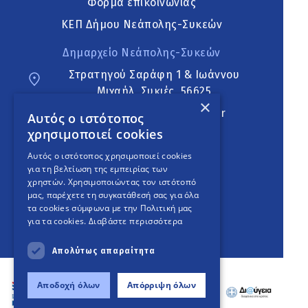
Φόρμα επικοινωνίας
ΚΕΠ Δήμου Νεάπολης-Συκεών
Δημαρχείο Νεάπολης-Συκεών
Στρατηγού Σαράφη 1 & Ιωάννου
Μιχαήλ, Συκιές, 56625
×
neapoli.sykies@ddt.gov.gr
Αυτός ο ιστότοπος
χρησιμοποιεί cookies
Ακολουθήστε
Αυτός ο ιστότοπος χρησιμοποιεί cookies
για τη βελτίωση της εμπειρίας των
χρηστών. Χρησιμοποιώντας τον ιστότοπό
μας, παρέχετε τη συγκατάθεσή σας για όλα
English Version
τα cookies σύμφωνα με την Πολιτική μας
για τα cookies.
Διαβάστε περισσότερα
An
project
Απολύτως απαραίτητα
Αποδοχή όλων
Απόρριψη όλων