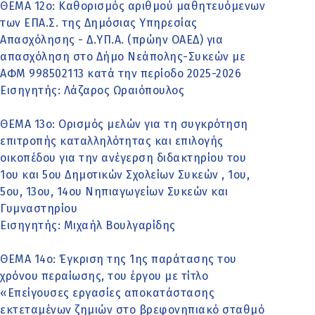
ΘΕΜΑ 12ο: Καθορισμός αριθμού μαθητευόμενων
των ΕΠΑ.Σ. της Δημόσιας Υπηρεσίας
Απασχόλησης - Δ.ΥΠ.Α. (πρώην ΟΑΕΔ) για
απασχόληση στο Δήμο Νεάπολης-Συκεών με
ΑΦΜ 998502113 κατά την περίοδο 2025-2026
Εισηγητής: Λάζαρος Ωραιόπουλος
ΘΕΜΑ 13ο: Ορισμός μελών για τη συγκρότηση
επιτροπής καταλληλότητας και επιλογής
οικοπέδου για την ανέγερση διδακτηρίου του
1ου και 5ου Δημοτικών Σχολείων Συκεών , 1ου,
5ου, 13ου, 14ου Νηπιαγωγείων Συκεών και
Γυμναστηρίου
Εισηγητής: Μιχαήλ Βουλγαρίδης
ΘΕΜΑ 14o: Έγκριση της 1ης παράτασης του
χρόνου περαίωσης, του έργου με τίτλο
«Επείγουσες εργασίες αποκατάστασης
εκτεταμένων ζημιών στο βρεφονηπιακό σταθμό