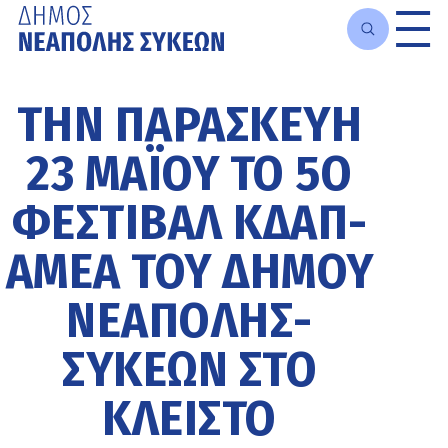
Μετάβαση
στο
TΗΝ ΠΑΡΑΣΚΕΥΉ
κυρίως
περιεχόμενο
23 ΜΑΪ́ΟΥ ΤΟ 5Ο
ΦΕΣΤΙΒΆΛ ΚΔΑΠ-
ΑΜΕΑ ΤΟΥ ΔΉΜΟΥ
ΝΕΆΠΟΛΗΣ-
ΣΥΚΕΏΝ ΣΤΟ
ΚΛΕΙΣΤΌ