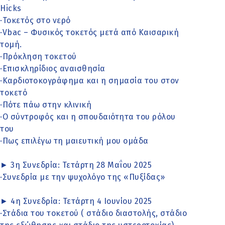
Hicks
·Τοκετός στο νερό
·Vbac – Φυσικός τοκετός μετά από Καισαρική
τομή.
·Πρόκληση τοκετού
·Επισκληρίδιος αναισθησία
·Καρδιοτοκογράφημα και η σημασία του στον
τοκετό
·Πότε πάω στην κλινική
·Ο σύντροφός και η σπουδαιότητα του ρόλου
του
·Πως επιλέγω τη μαιευτική μου ομάδα
► 3η Συνεδρία: Τετάρτη 28 Μαΐου 2025
·Συνεδρία με την ψυχολόγο της «Πυξίδας»
► 4η Συνεδρία: Τετάρτη 4 Ιουνίου 2025
·Στάδια του τοκετού ( στάδιο διαστολής, στάδιο