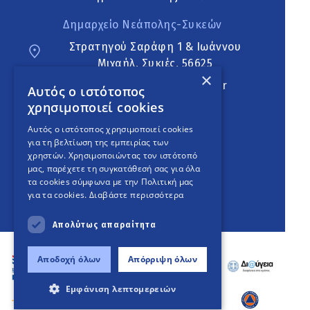
Δημαρχείο Νεάπολης-Συκεών
Στρατηγού Σαράφη 1 & Ιωάννου
Μιχαήλ, Συκιές, 56625
×
neapoli.sykies@ddt.gov.gr
Αυτός ο ιστότοπος
χρησιμοποιεί cookies
Ακολουθήστε
Αυτός ο ιστότοπος χρησιμοποιεί cookies
για τη βελτίωση της εμπειρίας των
χρηστών. Χρησιμοποιώντας τον ιστότοπό
μας, παρέχετε τη συγκατάθεσή σας για όλα
English Version
τα cookies σύμφωνα με την Πολιτική μας
για τα cookies.
Διαβάστε περισσότερα
An
project
Απολύτως απαραίτητα
Αποδοχή όλων
Απόρριψη όλων
Εμφάνιση λεπτομερειών