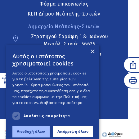
Φόρμα επικοινωνίας
ΚΕΠ Δήμου Νεάπολης-Συκεών
Δημαρχείο Νεάπολης-Συκεών
Στρατηγού Σαράφη 1 & Ιωάννου
Μιχαήλ, Συκιές, 56625
×
neapoli.sykies@ddt.gov.gr
Αυτός ο ιστότοπος
χρησιμοποιεί cookies
Ακολουθήστε
Αυτός ο ιστότοπος χρησιμοποιεί cookies
για τη βελτίωση της εμπειρίας των
χρηστών. Χρησιμοποιώντας τον ιστότοπό
μας, παρέχετε τη συγκατάθεσή σας για όλα
English Version
τα cookies σύμφωνα με την Πολιτική μας
για τα cookies.
Διαβάστε περισσότερα
An
project
Απολύτως απαραίτητα
Αποδοχή όλων
Απόρριψη όλων