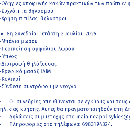
·Οδηγίες αποφυγής κακών πρακτικών των πρώτων 
·Συχνότητα θηλασμού
·Χρήση πιπίλας, θήλαστρου
► 8η Συνεδρία: Τετάρτη 2 Ιουλίου 2025
·Μπάνιο μωρού
·Περιποίηση ομφάλιου λώρου
·Ύπνος
·Διατροφή θηλάζουσας
·Βρεφικό μασάζ IAIM
·Κολικοί
·Σύνδεση συντρόφου με νεογνό
· Οι συνεδρίες απευθύνονται σε εγκύους και τους
ηλικίας κύησης. Αυτές θα πραγματοποιηθούν στη 
· Δηλώσεις συμμετοχής στο maia.neapolisykies@g
· Πληροφορίες στο τηλέφωνο: 6983194324.