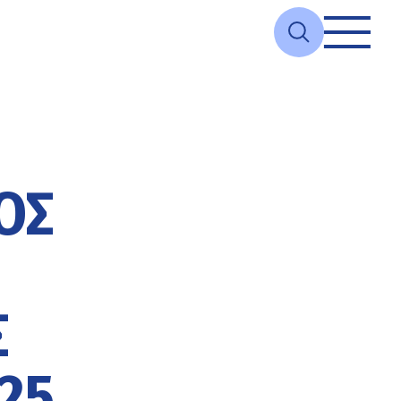
ΟΣ
Σ
25