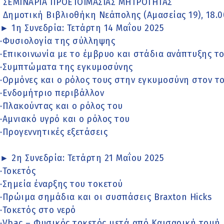
ΣΕΜΙΝΑΡΙΑ ΠΡΟΕΤΟΙΜΑΣΙΑΣ ΜΗΤΡΟΤΗΤΑΣ
Δημοτική Βιβλιοθήκη Νεάπολης (Αμασείας 19), 18.0
► 1η Συνεδρία: Τετάρτη 14 Μαΐου 2025
·Φυσιολογία της σύλληψης
·Επικοινωνία με το έμβρυο και στάδια ανάπτυξης τ
·Συμπτώματα της εγκυμοσύνης
·Ορμόνες και ο ρόλος τους στην εγκυμοσύνη στον το
·Ενδομήτριο περιβάλλον
·Πλακούντας και ο ρόλος του
·Αμνιακό υγρό και ο ρόλος του
·Προγεννητικές εξετάσεις
► 2η Συνεδρία: Τετάρτη 21 Μαΐου 2025
·Τοκετός
·Σημεία έναρξης του τοκετού
·Πρώιμα σημάδια και οι συσπάσεις Braxton Hicks
·Τοκετός στο νερό
·Vbac – Φυσικός τοκετός μετά από Καισαρική τομή.