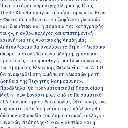
Πανεπιστήμιο «Φρήντριχ Σίλερ» της Ιένας,
Thede Khalθα πραγματοποιήσει ομιλία με θέμα
«Φωνές που σβήνουν: Η εξαφάνιση γλωσσών
και ιδιωμάτων και η σημασία της καταγραφής
τους», η ανθρωπολόγος και επιστημονική
ερευνήτρια της Αυστριακής Ακαδημίας
AndreaPascue θα αναλύσει το θέμα «Γλωσσικά
ιδιώματα στον 21ο αιώνα: Μνήμη, χρήση και
προοπτικές» και η καθηγήτρια Γλωσσολογίας
του τμήματος Ελληνικής Φιλολογίας του Δ.Π.Θ
θα αναφερθεί στη «Διάσωση γλωσσών με τη
βοήθεια της Τεχνητής Νοημοσύνης».
Παράλληλα, θα πραγματοποιηθεί Παρουσίαση
Μαθητικών Εργαστηρίων από το Πειραματικό
ΓΕΛ Πανεπιστημίου Μακεδονίας (Νεάπολη), ενώ
ευχάριστη μελωδική νότα στην εκδήλωση θα
δώσουν η Χορωδία του Δημιουργικού Συλλόγου
Γυναικών Νεάπολης-Συκεών «Εστία» και η