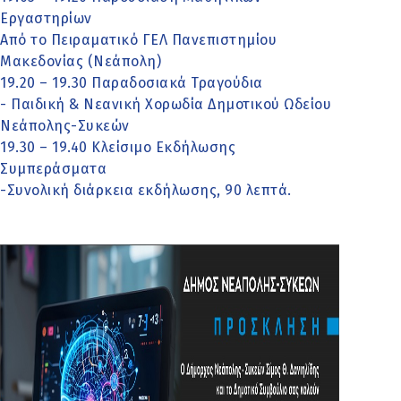
Εργαστηρίων
Από το Πειραματικό ΓΕΛ Πανεπιστημίου
Μακεδονίας (Νεάπολη)
19.20 – 19.30 Παραδοσιακά Τραγούδια
- Παιδική & Νεανική Χορωδία Δημοτικού Ωδείου
Νεάπολης-Συκεών
19.30 – 19.40 Κλείσιμο Εκδήλωσης
Συμπεράσματα
-Συνολική διάρκεια εκδήλωσης, 90 λεπτά.