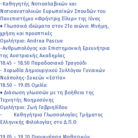
-Καθηγητής Νοτιοσλαβικών και
Νοτιοανατολικών Ευρωπαϊκών Σπουδών του
Πανεπιστήμιο «Φρήντριχ Σίλερ» της Ιένας
♦ Γλωσσικά ιδιώματα στον 21ο αιώνα: Μνήμη,
χρήση και προοπτικές
Ομιλήτρια: Andrea Pascue
-Aνθρωπολόγος και Επιστημονική Ερευνήτρια
της Αυστριακής Ακαδημίας
18.45 – 18.50 Παραδοσιακό Τραγούδι
- Χορωδία Δημιουργικού Συλλόγου Γυναικών
Νεάπολης-Συκεών «Εστία»
18.50 – 19.05 Ομιλία
♦ Διάσωση γλωσσών με τη βοήθεια της
Τεχνητής Νοημοσύνης
Ομιλήτρια: Ζωή Γαβριηλίδου
- Καθηγήτρια Γλωσσολογίας Τμήματος
Ελληνικής Φιλολογίας στο Δ.Π.Θ
19.05 – 19.20 Παρουσίαση Μαθητικών