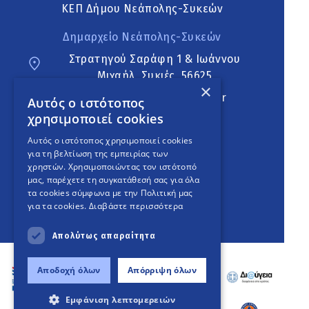
ΚΕΠ Δήμου Νεάπολης-Συκεών
Δημαρχείο Νεάπολης-Συκεών
Στρατηγού Σαράφη 1 & Ιωάννου
Μιχαήλ, Συκιές, 56625
×
neapoli.sykies@ddt.gov.gr
Αυτός ο ιστότοπος
χρησιμοποιεί cookies
Ακολουθήστε
Αυτός ο ιστότοπος χρησιμοποιεί cookies
για τη βελτίωση της εμπειρίας των
χρηστών. Χρησιμοποιώντας τον ιστότοπό
μας, παρέχετε τη συγκατάθεσή σας για όλα
English Version
τα cookies σύμφωνα με την Πολιτική μας
για τα cookies.
Διαβάστε περισσότερα
An
project
Απολύτως απαραίτητα
Αποδοχή όλων
Απόρριψη όλων
Εμφάνιση λεπτομερειών