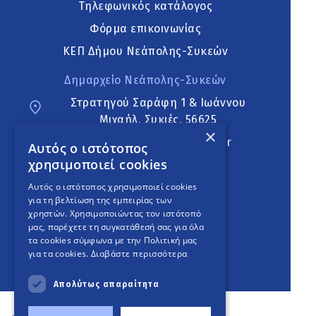
Τηλεφωνικός κατάλογος
Φόρμα επικοινωνίας
ΚΕΠ Δήμου Νεάπολης-Συκεών
Δημαρχείο Νεάπολης-Συκεών
Στρατηγού Σαράφη 1 & Ιωάννου
Μιχαήλ, Συκιές, 56625
×
neapoli.sykies@ddt.gov.gr
Αυτός ο ιστότοπος
χρησιμοποιεί cookies
Ακολουθήστε
Αυτός ο ιστότοπος χρησιμοποιεί cookies
για τη βελτίωση της εμπειρίας των
χρηστών. Χρησιμοποιώντας τον ιστότοπό
μας, παρέχετε τη συγκατάθεσή σας για όλα
English Version
τα cookies σύμφωνα με την Πολιτική μας
για τα cookies.
Διαβάστε περισσότερα
An
project
Απολύτως απαραίτητα