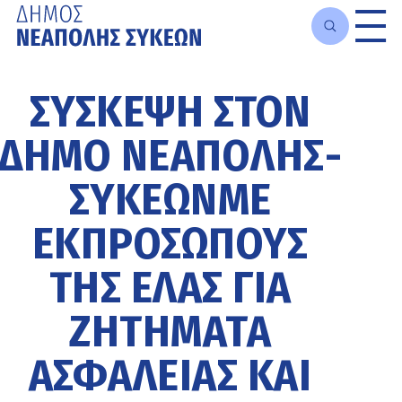
Μετάβαση
στο
ΣΎΣΚΕΨΗ ΣΤΟΝ
κυρίως
περιεχόμενο
ΔΉΜΟ ΝΕΆΠΟΛΗΣ-
ΣΥΚΕΏΝΜΕ
ΕΚΠΡΟΣΏΠΟΥΣ
ΤΗΣ ΕΛΑΣ ΓΙΑ
ΖΗΤΉΜΑΤΑ
ΑΣΦΑΛΕΊΑΣ ΚΑΙ