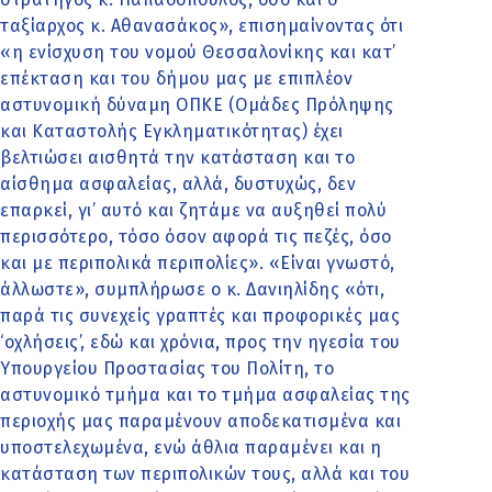
ταξίαρχος κ. Αθανασάκος», επισημαίνοντας ότι
«η ενίσχυση του νομού Θεσσαλονίκης και κατ’
επέκταση και του δήμου μας με επιπλέον
αστυνομική δύναμη ΟΠΚΕ (Ομάδες Πρόληψης
και Καταστολής Εγκληματικότητας) έχει
βελτιώσει αισθητά την κατάσταση και το
αίσθημα ασφαλείας, αλλά, δυστυχώς, δεν
επαρκεί, γι’ αυτό και ζητάμε να αυξηθεί πολύ
περισσότερο, τόσο όσον αφορά τις πεζές, όσο
και με περιπολικά περιπολίες». «Είναι γνωστό,
άλλωστε», συμπλήρωσε ο κ. Δανιηλίδης «ότι,
παρά τις συνεχείς γραπτές και προφορικές μας
‘οχλήσεις’, εδώ και χρόνια, προς την ηγεσία του
Υπουργείου Προστασίας του Πολίτη, το
αστυνομικό τμήμα και το τμήμα ασφαλείας της
περιοχής μας παραμένουν αποδεκατισμένα και
υποστελεχωμένα, ενώ άθλια παραμένει και η
κατάσταση των περιπολικών τους, αλλά και του