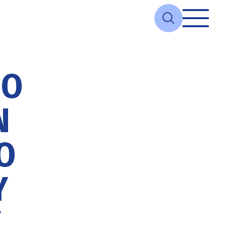
 Ο
Ν
Ο
Ύ
Υ