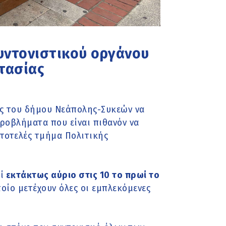
υντονιστικού οργάνου
τασίας
ός του δήμου Νεάπολης-Συκεών να
προβλήματα που είναι πιθανόν να
υτοτελές τμήμα Πολιτικής
ί
εκτάκτως αύριο στις 10 το πρωί το
οίο μετέχουν όλες οι εμπλεκόμενες