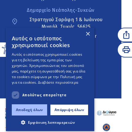
Δημαρχείο Νεάπολης-Συκεών
Στρατηγού Σαράφη 1 & Ιωάννου
Μιχαήλ, Συκιές, 56625
×
neapoli.sykies@ddt.gov.gr
Αυτός ο ιστότοπος
χρησιμοποιεί cookies
Ακολουθήστε
Αυτός ο ιστότοπος χρησιμοποιεί cookies
για τη βελτίωση της εμπειρίας των
χρηστών. Χρησιμοποιώντας τον ιστότοπό
μας, παρέχετε τη συγκατάθεσή σας για όλα
English Version
τα cookies σύμφωνα με την Πολιτική μας
για τα cookies.
Διαβάστε περισσότερα
An
project
Απολύτως απαραίτητα
Αποδοχή όλων
Απόρριψη όλων
Εμφάνιση λεπτομερειών