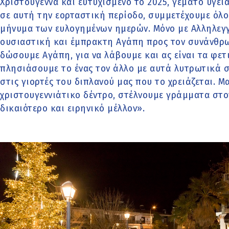
Χριστούγεννα και ευτυχισμένο το 2025, γεμάτο υγεία
σε αυτή την εορταστική περίοδο, συμμετέχουμε όλοι
μήνυμα των ευλογημένων ημερών. Μόνο με Αλληλεγ
ουσιαστική και έμπρακτη Αγάπη προς τον συνάνθρ
δώσουμε Αγάπη, για να λάβουμε και ας είναι τα φε
πλησιάσουμε το ένας τον άλλο με αυτά λυτρωτικά σ
στις γιορτές του διπλανού μας που το χρειάζεται. Μ
χριστουγεννιάτικο δέντρο, στέλνουμε γράμματα στ
δικαιότερο και ειρηνικό μέλλον».