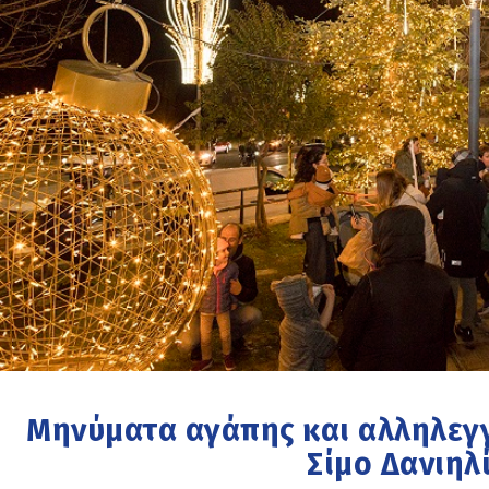
Μηνύματα αγάπης και αλληλεγ
Σίμο Δανιηλ