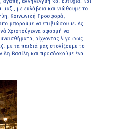
, αγάπη, αλληλεγγύη και ευτυχία. Και
 μαζί, με ευλάβεια και νιώθουμε το
γύη, Κοινωνική Προσφορά,
ωπο μπορούμε να επιβιώσουμε. Ας
τινά Χριστούγεννα αφορμή να
υναισθήματα, ρίχνοντας λίγο φως
αζί με τα παιδιά μας στολίζουμε το
ον Άη Βασίλη και προσδοκούμε ένα