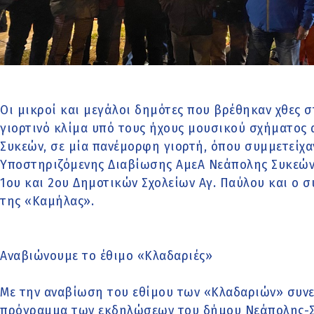
Οι μικροί και μεγάλοι δημότες που βρέθηκαν χθες 
γιορτινό κλίμα υπό τους ήχους μουσικού σχήματος
Συκεών, σε μία πανέμορφη γιορτή, όπου συμμετείχαν
Υποστηριζόμενης Διαβίωσης ΑμεΑ Νεάπολης Συκεών,
1ου και 2ου Δημοτικών Σχολείων Αγ. Παύλου και ο 
της «Καμήλας».
Αναβιώνουμε το έθιμο «Κλαδαριές»
Με την αναβίωση του εθίμου των «Κλαδαριών» συνε
πρόγραμμα των εκδηλώσεων του δήμου Νεάπολης-Σ