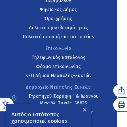
Περιβάλλον
Ψηφιακός Δήμος
Όροι χρήσης
Δήλωση προσβασιμότητας
Πολιτική απορρήτου και cookies
Επικοινωνία
Τηλεφωνικός κατάλογος
Φόρμα επικοινωνίας
ΚΕΠ Δήμου Νεάπολης-Συκεών
Δημαρχείο Νεάπολης-Συκεών
Στρατηγού Σαράφη 1 & Ιωάννου
Μιχαήλ, Συκιές, 56625
×
neapoli.sykies@ddt.gov.gr
Αυτός ο ιστότοπος
χρησιμοποιεί cookies
Ακολουθήστε