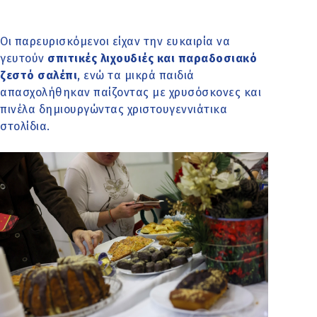
Οι παρευρισκόμενοι είχαν την ευκαιρία να
γευτούν
σπιτικές λιχουδιές και παραδοσιακό
ζεστό σαλέπι
, ενώ τα μικρά παιδιά
απασχολήθηκαν παίζοντας με χρυσόσκονες και
πινέλα δημιουργώντας χριστουγεννιάτικα
στολίδια.