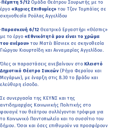
·
Πέμπτη 5/12
Ομάδα Θεάτρου Σουρωτής με το
έργο
«Άγριες Επιθυμίες»
του Τζον Τομπάϊας σε
σκηνοθεσία Ρούλας Αγγελίδου
·
Παρασκευή 6/12
Θεατρικό Εργαστήρι «Θέσπις»
με το έργο
«Εθνικότητά μου είναι το χρώμα
του ανέμου»
του Ματέι Βίσνιεκ σε σκηνοθεσία
Γιώργου Κιουρτσίδη και Ανναμαρίας Αγγελίδου.
Όλες οι παραστάσεις ανεβαίνουν στο
Κλειστό
Δημοτικό Θέατρο Συκεών
(Ρήγα Φεραίου και
Μεγάρων), με έναρξη στις 8.30 το βράδυ και
ελεύθερη είσοδο.
Σε συνεργασία της ΚΕΥΝΣ και της
αντιδημαρχίας Κοινωνικής Πολιτικής στο
φουαγιέ του θεάτρου συλλέγονται τρόφιμα για
το Κοινωνικό Παντοπωλείο και το συσσίτιο του
δήμου. Όσοι και όσες επιθυμούν να προσφέρουν