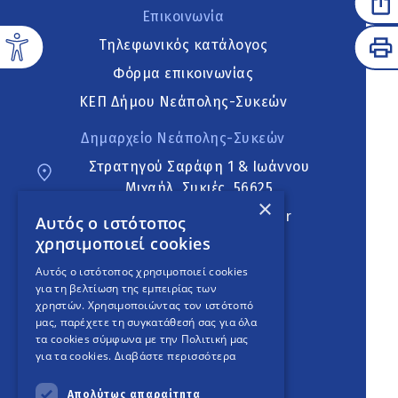
Επικοινωνία
Τηλεφωνικός κατάλογος
Φόρμα επικοινωνίας
ΚΕΠ Δήμου Νεάπολης-Συκεών
Δημαρχείο Νεάπολης-Συκεών
Στρατηγού Σαράφη 1 & Ιωάννου
Μιχαήλ, Συκιές, 56625
×
neapoli.sykies@ddt.gov.gr
Αυτός ο ιστότοπος
χρησιμοποιεί cookies
Ακολουθήστε
Αυτός ο ιστότοπος χρησιμοποιεί cookies
για τη βελτίωση της εμπειρίας των
χρηστών. Χρησιμοποιώντας τον ιστότοπό
μας, παρέχετε τη συγκατάθεσή σας για όλα
English Version
τα cookies σύμφωνα με την Πολιτική μας
για τα cookies.
Διαβάστε περισσότερα
An
project
Απολύτως απαραίτητα