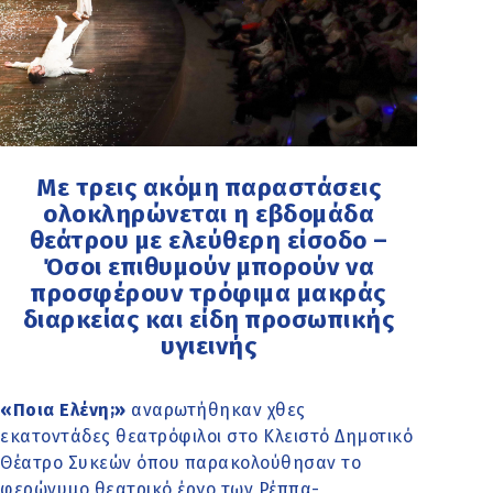
Με τρεις ακόμη παραστάσεις
ολοκληρώνεται η εβδομάδα
θεάτρου με ελεύθερη είσοδο –
Όσοι επιθυμούν μπορούν να
προσφέρουν τρόφιμα μακράς
διαρκείας και είδη προσωπικής
υγιεινής
«Ποια Ελένη;»
αναρωτήθηκαν χθες
εκατοντάδες θεατρόφιλοι στο Κλειστό Δημοτικό
Θέατρο Συκεών όπου παρακολούθησαν το
φερώνυμο θεατρικό έργο των Ρέππα-