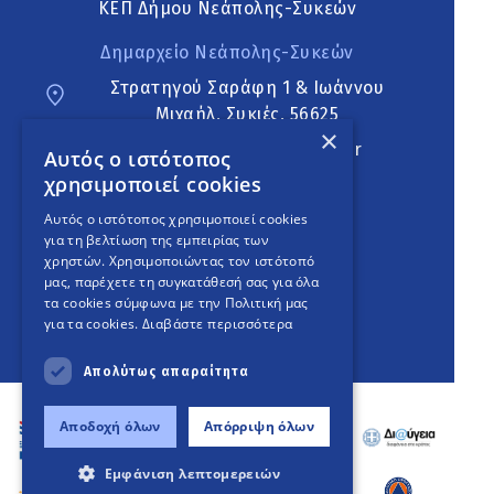
ΚΕΠ Δήμου Νεάπολης-Συκεών
Δημαρχείο Νεάπολης-Συκεών
Στρατηγού Σαράφη 1 & Ιωάννου
Μιχαήλ, Συκιές, 56625
×
neapoli.sykies@ddt.gov.gr
Αυτός ο ιστότοπος
χρησιμοποιεί cookies
Ακολουθήστε
Αυτός ο ιστότοπος χρησιμοποιεί cookies
για τη βελτίωση της εμπειρίας των
χρηστών. Χρησιμοποιώντας τον ιστότοπό
μας, παρέχετε τη συγκατάθεσή σας για όλα
English Version
τα cookies σύμφωνα με την Πολιτική μας
για τα cookies.
Διαβάστε περισσότερα
An
project
Απολύτως απαραίτητα
Αποδοχή όλων
Απόρριψη όλων
Εμφάνιση λεπτομερειών