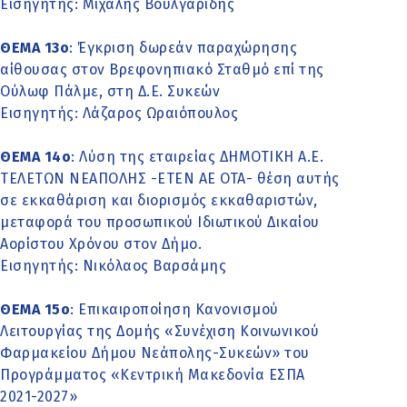
Εισηγητής: Μιχάλης Βουλγαρίδης
ΘΕΜΑ 13o
: Έγκριση δωρεάν παραχώρησης
αίθουσας στον Βρεφονηπιακό Σταθμό επί της
Ούλωφ Πάλμε, στη Δ.Ε. Συκεών
Εισηγητής: Λάζαρος Ωραιόπουλος
ΘΕΜΑ 14o
: Λύση της εταιρείας ΔΗΜΟΤΙΚΗ Α.Ε.
ΤΕΛΕΤΩΝ ΝΕΑΠΟΛΗΣ -ΕΤΕΝ ΑΕ ΟΤΑ- θέση αυτής
σε εκκαθάριση και διορισμός εκκαθαριστών,
μεταφορά του προσωπικού Ιδιωτικού Δικαίου
Αορίστου Χρόνου στον Δήμο.
Εισηγητής: Νικόλαος Βαρσάμης
ΘΕΜΑ 15o
: Επικαιροποίηση Κανονισμού
Λειτουργίας της Δομής «Συνέχιση Κοινωνικού
Φαρμακείου Δήμου Νεάπολης-Συκεών» του
Προγράμματος «Κεντρική Μακεδονία ΕΣΠΑ
2021-2027»