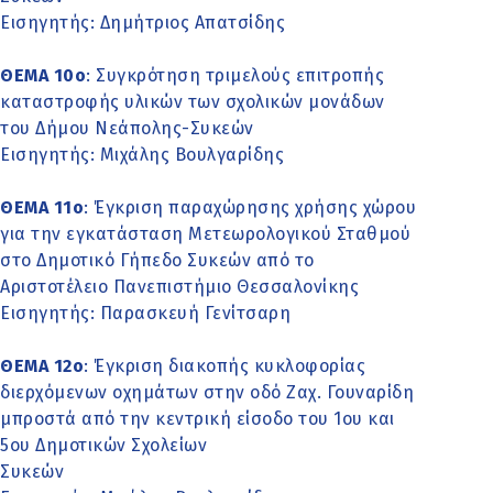
Εισηγητής: Δημήτριος Απατσίδης
ΘΕΜΑ 10o
: Συγκρότηση τριμελούς επιτροπής
καταστροφής υλικών των σχολικών μονάδων
του Δήμου Νεάπολης-Συκεών
Εισηγητής: Μιχάλης Βουλγαρίδης
ΘΕΜΑ 11o
: Έγκριση παραχώρησης χρήσης χώρου
για την εγκατάσταση Μετεωρολογικού Σταθμού
στο Δημοτικό Γήπεδο Συκεών από το
Αριστοτέλειο Πανεπιστήμιο Θεσσαλονίκης
Εισηγητής: Παρασκευή Γενίτσαρη
ΘΕΜΑ 12o
: Έγκριση διακοπής κυκλοφορίας
διερχόμενων οχημάτων στην οδό Ζαχ. Γουναρίδη
μπροστά από την κεντρική είσοδο του 1ου και
5ου Δημοτικών Σχολείων
Συκεών