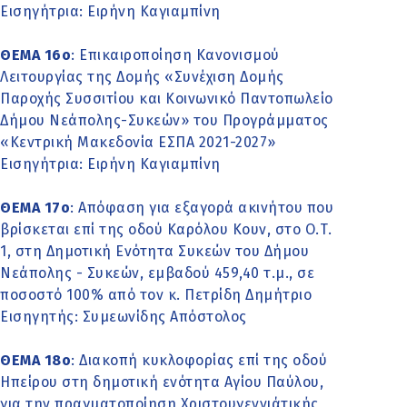
Εισηγήτρια: Ειρήνη Καγιαμπίνη
ΘΕΜΑ 16o
: Επικαιροποίηση Κανονισμού
Λειτουργίας της Δομής «Συνέχιση Δομής
Παροχής Συσσιτίου και Κοινωνικό Παντοπωλείο
Δήμου Νεάπολης-Συκεών» του Προγράμματος
«Κεντρική Μακεδονία ΕΣΠΑ 2021-2027»
Εισηγήτρια: Ειρήνη Καγιαμπίνη
ΘΕΜΑ 17o
: Απόφαση για εξαγορά ακινήτου που
βρίσκεται επί της οδού Καρόλου Κουν, στο Ο.Τ.
1, στη Δημοτική Ενότητα Συκεών του Δήμου
Νεάπολης - Συκεών, εμβαδού 459,40 τ.μ., σε
ποσοστό 100% από τον κ. Πετρίδη Δημήτριο
Εισηγητής: Συμεωνίδης Απόστολος
ΘΕΜΑ 18o
: Διακοπή κυκλοφορίας επί της οδού
Ηπείρου στη δημοτική ενότητα Αγίου Παύλου,
για την πραγματοποίηση Χριστουγεννιάτικής