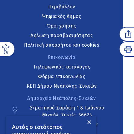
Περιβάλλον
Ψηφιακός Δήμος
Όροι χρήσης
Δήλωση προσβασιμότητας
Πολιτική απορρήτου και cookies
Επικοινωνία
Τηλεφωνικός κατάλογος
Φόρμα επικοινωνίας
ΚΕΠ Δήμου Νεάπολης-Συκεών
Δημαρχείο Νεάπολης-Συκεών
Στρατηγού Σαράφη 1 & Ιωάννου
Μιχαήλ, Συκιές, 56625
×
neapoli.sykies@ddt.gov.gr
Αυτός ο ιστότοπος
χρησιμοποιεί cookies