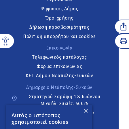
Ψηφιακός Δήμος
Όροι χρήσης
Δήλωση προσβασιμότητας
Πολιτική απορρήτου και cookies
Επικοινωνία
Τηλεφωνικός κατάλογος
Φόρμα επικοινωνίας
ΚΕΠ Δήμου Νεάπολης-Συκεών
Δημαρχείο Νεάπολης-Συκεών
Στρατηγού Σαράφη 1 & Ιωάννου
Μιχαήλ, Συκιές, 56625
×
neapoli.sykies@ddt.gov.gr
Αυτός ο ιστότοπος
χρησιμοποιεί cookies
Ακολουθήστε