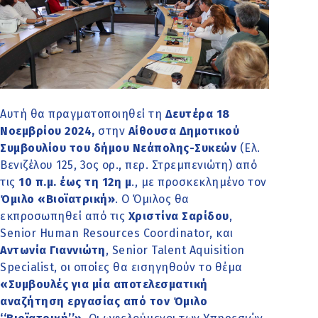
Αυτή θα πραγματοποιηθεί τη
Δευτέρα 18
Νοεμβρίου 2024,
στην
Αίθουσα Δημοτικού
Συμβουλίου του δήμου Νεάπολης-Συκεών
(Ελ.
Βενιζέλου 125, 3ος ορ., περ. Στρεμπενιώτη) από
τις
10 π.μ. έως τη 12η μ
., με προσκεκλημένο τον
Όμιλο «Βιοϊατρική»
. Ο Όμιλος θα
εκπροσωπηθεί από τις
Χριστίνα Σαρίδου
,
Senior Human Resources Coordinator, και
Αντωνία Γιαννιώτη
, Senior Talent Aquisition
Specialist, οι οποίες θα εισηγηθούν το θέμα
«Συμβουλές για μία αποτελεσματική
αναζήτηση εργασίας από τον Όμιλο