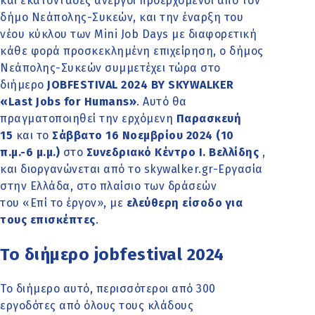
και εκατοντάδες άνεργοι προερχόμενοι από τον
δήμο Νεάπολης-Συκεών, και την έναρξη του
νέου κύκλου των Mini Job Days με διαφορετική
κάθε φορά προσκεκλημένη επιχείρηση, ο δήμος
Νεάπολης-Συκεών συμμετέχει τώρα στο
διήμερο
JOBFESTIVAL 2024 BY SKYWALKER
«Last Jobs for Humans»
. Αυτό θα
πραγματοποιηθεί την ερχόμενη
Παρασκευή
15
και το
Σάββατο 16 Νοεμβρίου 2024
(10
π.μ.-6 μ.μ.)
στο
Συνεδριακό Κέντρο Ι. Βελλίδης
,
και διοργανώνεται από το skywalker.gr-Εργασία
στην Ελλάδα, στο πλαίσιο των δράσεών
του «Επί το έργον», με
ελεύθερη είσοδο
για
τους επισκέπτες
.
Το διήμερο jobfestival 2024
Το διήμερο αυτό, περισσότεροι από 300
εργοδότες από όλους τους κλάδους