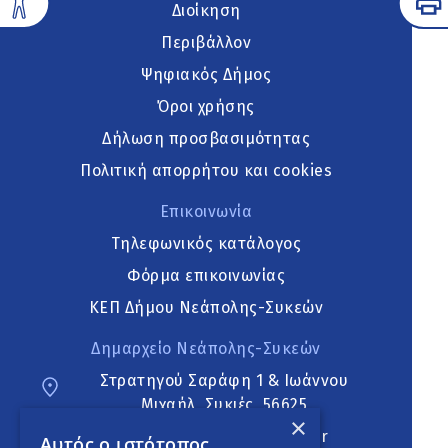
Διοίκηση
Περιβάλλον
Ψηφιακός Δήμος
Όροι χρήσης
Δήλωση προσβασιμότητας
Πολιτική απορρήτου και cookies
Επικοινωνία
Τηλεφωνικός κατάλογος
Φόρμα επικοινωνίας
ΚΕΠ Δήμου Νεάπολης-Συκεών
Δημαρχείο Νεάπολης-Συκεών
Στρατηγού Σαράφη 1 & Ιωάννου
Μιχαήλ, Συκιές, 56625
×
neapoli.sykies@ddt.gov.gr
Αυτός ο ιστότοπος