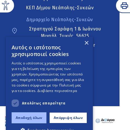
ΚΕΠ Δήμου Νεάπολης-Συκεών
Δημαρχείο Νεάπολης-Συκεών
Στρατηγού Σαράφη 1 & Ιωάννου
Μιχαήλ, Συκιές, 56625
×
neapoli.sykies@ddt.gov.gr
Αυτός ο ιστότοπος
χρησιμοποιεί cookies
Ακολουθήστε
Αυτός ο ιστότοπος χρησιμοποιεί cookies
για τη βελτίωση της εμπειρίας των
χρηστών. Χρησιμοποιώντας τον ιστότοπό
μας, παρέχετε τη συγκατάθεσή σας για όλα
English Version
τα cookies σύμφωνα με την Πολιτική μας
για τα cookies.
Διαβάστε περισσότερα
An
project
Απολύτως απαραίτητα
Αποδοχή όλων
Απόρριψη όλων