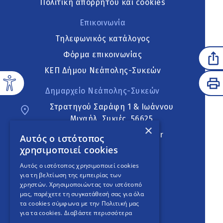
Πολιτική απορρήτου και cookies
Επικοινωνία
Τηλεφωνικός κατάλογος
Φόρμα επικοινωνίας
ΚΕΠ Δήμου Νεάπολης-Συκεών
Δημαρχείο Νεάπολης-Συκεών
Στρατηγού Σαράφη 1 & Ιωάννου
Μιχαήλ, Συκιές, 56625
×
neapoli.sykies@ddt.gov.gr
Αυτός ο ιστότοπος
χρησιμοποιεί cookies
Ακολουθήστε
Αυτός ο ιστότοπος χρησιμοποιεί cookies
για τη βελτίωση της εμπειρίας των
χρηστών. Χρησιμοποιώντας τον ιστότοπό
μας, παρέχετε τη συγκατάθεσή σας για όλα
English Version
τα cookies σύμφωνα με την Πολιτική μας
για τα cookies.
Διαβάστε περισσότερα
An
project