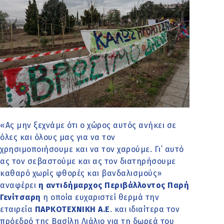
«Ας μην ξεχνάμε ότι ο χώρος αυτός ανήκει σε
όλες και όλους μας για να τον
χρησιμοποιήσουμε και να τον χαρούμε. Γι΄ αυτό
ας τον σεβαστούμε και ας τον διατηρήσουμε
καθαρό χωρίς φθορές και βανδαλισμούς»
αναφέρει
η αντιδήμαρχος Περιβάλλοντος Παρή
Γενίτσαρη
η οποία ευχαριστεί θερμά την
εταιρεία
ΠΑΡΚΟΤΕΧΝΙΚΗ Α.Ε
. και ιδιαίτερα τον
πρόεδρό της Βασίλη Λιάλιο για τη δωρεά του