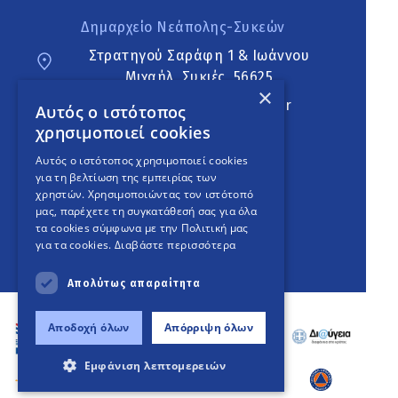
Δημαρχείο Νεάπολης-Συκεών
Στρατηγού Σαράφη 1 & Ιωάννου
Μιχαήλ, Συκιές, 56625
×
neapoli.sykies@ddt.gov.gr
Αυτός ο ιστότοπος
χρησιμοποιεί cookies
Ακολουθήστε
Αυτός ο ιστότοπος χρησιμοποιεί cookies
για τη βελτίωση της εμπειρίας των
χρηστών. Χρησιμοποιώντας τον ιστότοπό
μας, παρέχετε τη συγκατάθεσή σας για όλα
English Version
τα cookies σύμφωνα με την Πολιτική μας
για τα cookies.
Διαβάστε περισσότερα
An
project
Απολύτως απαραίτητα
Αποδοχή όλων
Απόρριψη όλων
Εμφάνιση λεπτομερειών