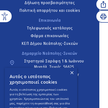
Δήλωση προσβασιμότητας
Πολιτική απορρήτου και cookies
Επικοινωνία
Τηλεφωνικός κατάλογος
Φόρμα επικοινωνίας
ΚΕΠ Δήμου Νεάπολης-Συκεών
Δημαρχείο Νεάπολης-Συκεών
Στρατηγού Σαράφη 1 & Ιωάννου
Μιχαήλ, Συκιές, 56625
×
neapoli.sykies@ddt.gov.gr
Αυτός ο ιστότοπος
χρησιμοποιεί cookies
Ακολουθήστε
Αυτός ο ιστότοπος χρησιμοποιεί cookies
για τη βελτίωση της εμπειρίας των
χρηστών. Χρησιμοποιώντας τον ιστότοπό
μας, παρέχετε τη συγκατάθεσή σας για όλα
English Version
τα cookies σύμφωνα με την Πολιτική μας