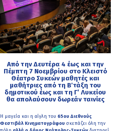
Από την Δευτέρα 4 έως και την
Πέμπτη 7 Νοεμβρίου στο Κλειστό
Θέατρο Συκεών μαθητές και
μαθήτριες από τη Β΄ τάξη του
δημοτικού έως και τη Γ’ Λυκείου
θα απολαύσουν δωρεάν ταινίες
Η μαγεία και η αίγλη του
65ου Διεθνούς
Φεστιβάλ Κινηματογράφου
σκεπάζει όλη την
πόλη
αλλά ο δήμος Νεάπολης-Συκεών
διατηρεί