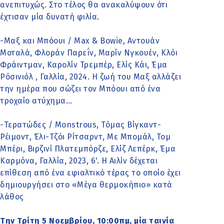
ανεπιτυχώς. Στο τέλος θα ανακαλύψουν ότι
έχτισαν μία δυνατή φιλία.
-Μαξ και Μπόουι / Max & Bowie, Αντουάν
Μοταλά, Φλοράν Παρεΐν, Μαρίν Νγκουέν, Κλόι
Φράιντμαν, Καρολίν Τρεμπέρ, Ελίς Κάι, Έμα
Ρόσινιόλ , Γαλλία, 2024. Η ζωή του Μαξ αλλάζει
την ημέρα που σώζει τον Μπόουι από ένα
τροχαίο ατύχημα…
-Τερατώδες / Monstrous, Τόμας Βίγκαντ-
Ρέιμοντ, Έλι-Τζόι Ρίτσαρντ, Με Μπομάλ, Τομ
Μπέρι, Βιρζινί Πλατεμπόρζε, Ελίζ Λεπέρκ, Έμα
Καρμόνα, Γαλλία, 2023, 6'. Η Αιλίν δέχεται
επίθεση από ένα εφιαλτικό τέρας το οποίο έχει
δημιουργήσει στο «Μέγα θερμοκήπιο» κατά
λάθος
Την Τρίτη 5 Νοεμβρίου, 10:00πμ, μία ταινία