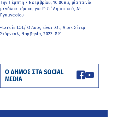
Την Πέμπτη 7 Νοεμβρίου, 10:00πμ, μία ταινία
μεγάλου μήκους για Ε΄-Στ΄ Δημοτικού, Α΄-
Γ΄γυμνασίου
-Lars is LOL/ Ο Λαρς είναι LOL, Άιρικ Σέτερ
Στόρνταλ, Νορβηγία, 2023, 89'
Ο ΔΗΜΟΣ ΣΤΑ SOCIAL
MEDIA