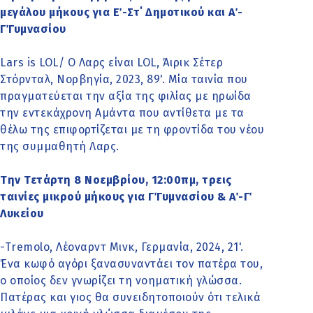
μεγάλου μήκους για Ε΄-Στ΄ Δημοτικού και Α΄-
Γ΄Γυμνασίου
Lars is LOL/ Ο Λαρς είναι LOL, Άιρικ Σέτερ
Στόρνταλ, Νορβηγία, 2023, 89'. Μία ταινία που
πραγματεύεται την αξία της φιλίας με ηρωίδα
την εντεκάχρονη Αμάντα που αντίθετα με τα
θέλω της επιφορτίζεται με τη φροντίδα του νέου
της συμμαθητή Λαρς.
Την Τετάρτη 8 Νοεμβρίου, 12:00πμ, τρεις
ταινίες μικρού μήκους για Γ΄Γυμνασίου & Α΄-Γ΄
Λυκείου
-Tremolo, Λέοναρντ Μινκ, Γερμανία, 2024, 21'.
Ένα κωφό αγόρι ξανασυναντάει τον πατέρα του,
ο οποίος δεν γνωρίζει τη νοηματική γλώσσα.
Πατέρας και γιος θα συνειδητοποιούν ότι τελικά