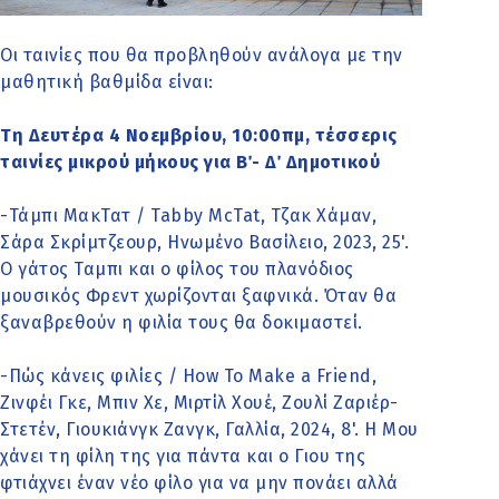
Οι ταινίες που θα προβληθούν ανάλογα με την
μαθητική βαθμίδα είναι:
Τη Δευτέρα 4 Νοεμβρίου, 10:00πμ, τέσσερις
ταινίες μικρού μήκους για Β΄- Δ΄ Δημοτικού
-Τάμπι ΜακΤατ / Tabby McTat, Τζακ Χάμαν,
Σάρα Σκρίμτζεουρ, Ηνωμένο Βασίλειο, 2023, 25'.
Ο γάτος Ταμπι και ο φίλος του πλανόδιος
μουσικός Φρεντ χωρίζονται ξαφνικά. Όταν θα
ξαναβρεθούν η φιλία τους θα δοκιμαστεί.
-Πώς κάνεις φιλίες / How To Make a Friend,
Ζινφέι Γκε, Μπιν Χε, Μιρτίλ Χουέ, Ζουλί Ζαριέρ-
Στετέν, Γιουκιάνγκ Ζανγκ, Γαλλία, 2024, 8'. Η Μου
χάνει τη φίλη της για πάντα και ο Γιου της
φτιάχνει έναν νέο φίλο για να μην πονάει αλλά