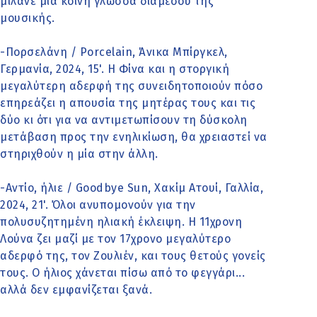
μιλάνε μια κοινή γλώσσα διαμέσου της
μουσικής.
-Πορσελάνη / Porcelain, Άνικα Μπίργκελ,
Γερμανία, 2024, 15'. Η Φίνα και η στοργική
μεγαλύτερη αδερφή της συνειδητοποιούν πόσο
επηρεάζει η απουσία της μητέρας τους και τις
δύο κι ότι για να αντιμετωπίσουν τη δύσκολη
μετάβαση προς την ενηλικίωση, θα χρειαστεί να
στηριχθούν η μία στην άλλη.
-Αντίο, ήλιε / Goodbye Sun, Χακίμ Ατουί, Γαλλία,
2024, 21'. Όλοι ανυπομονούν για την
πολυσυζητημένη ηλιακή έκλειψη. Η 11χρονη
Λούνα ζει μαζί με τον 17χρονο μεγαλύτερο
αδερφό της, τον Ζουλιέν, και τους θετούς γονείς
τους. Ο ήλιος χάνεται πίσω από το φεγγάρι...
αλλά δεν εμφανίζεται ξανά.