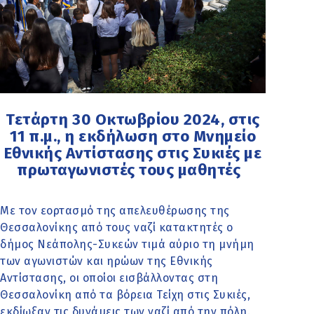
Τετάρτη 30 Οκτωβρίου 2024, στις
11 π.μ., η εκδήλωση στο Μνημείο
Εθνικής Αντίστασης στις Συκιές με
πρωταγωνιστές τους μαθητές
Με τον εορτασμό της απελευθέρωσης της
Θεσσαλονίκης από τους ναζί κατακτητές ο
δήμος Νεάπολης-Συκεών τιμά αύριο τη μνήμη
των αγωνιστών και ηρώων της Εθνικής
Αντίστασης, οι οποίοι εισβάλλοντας στη
Θεσσαλονίκη από τα βόρεια Τείχη στις Συκιές,
εκδίωξαν τις δυνάμεις των ναζί από την πόλη.