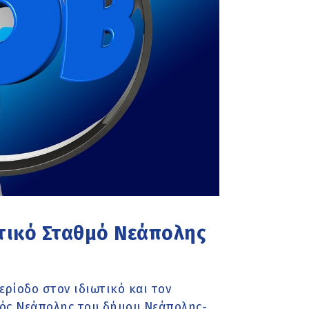
τικό Σταθμό Νεάπολης
ερίοδο στον ιδιωτικό και τον
μός Νεάπολης του δήμου Νεάπολης-