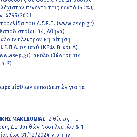
άχιστον πενήντα τοις εκατό (50%),
. 4765/2021.
τοσελίδα του Α.Σ.Ε.Π. (www.asep.gr)
Καποδιστρίου 34, Αθήνα).
βάλουν ηλεκτρονική αίτηση
Π.Α. σε ισχύ (ΚΕΦ. Β΄ και Δ΄)
ww.asep.gr), ακολουθώντας τις
 Β΄).
 ωρομίσθιων εκπαιδευτών για τα
ΙΚΗΣ ΜΑΚΕΔΟΝΙΑΣ
: 2 θέσεις ΠΕ
έσεις ΔΕ Βοηθών Νοσηλευτών & 1
ας έως 31/12/2024 για την