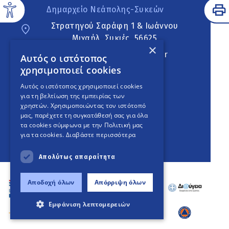
Δημαρχείο Νεάπολης-Συκεών
Στρατηγού Σαράφη 1 & Ιωάννου
Μιχαήλ, Συκιές, 56625
×
neapoli.sykies@ddt.gov.gr
Αυτός ο ιστότοπος
χρησιμοποιεί cookies
Ακολουθήστε
Αυτός ο ιστότοπος χρησιμοποιεί cookies
για τη βελτίωση της εμπειρίας των
χρηστών. Χρησιμοποιώντας τον ιστότοπό
μας, παρέχετε τη συγκατάθεσή σας για όλα
English Version
τα cookies σύμφωνα με την Πολιτική μας
για τα cookies.
Διαβάστε περισσότερα
An
project
Απολύτως απαραίτητα
Αποδοχή όλων
Απόρριψη όλων
Εμφάνιση λεπτομερειών