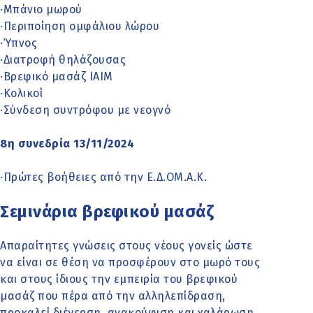
·Μπάνιο μωρού
·Περιποίηση ομφάλιου λώρου
·Ύπνος
·Διατροφή θηλάζουσας
·Βρεφικό μασάζ IAIM
·Κολικοί
·Σύνδεση συντρόφου με νεογνό
8η συνεδρία 13/11/2024
·Πρώτες βοήθειες από την Ε.Δ.ΟΜ.Α.Κ.
Σεμινάρια βρεφικού μασάζ
Απαραίτητες γνώσεις στους νέους γονείς ώστε
να είναι σε θέση να προσφέρουν στο μωρό τους
και στους ίδιους την εμπειρία του βρεφικού
μασάζ που πέρα από την αλληλεπίδραση,
προκαλεί διέγερση, ανακούφιση και χαλάρωση