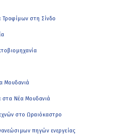
α Τροφίμων στη Σίνδο
ία
κτοβιομηχανία
έα Μουδανιά
α στα Νέα Μουδανιά
Τεχνών στο Ωραιόκαστρο
ανανεώσιμων πηγών ενεργείας