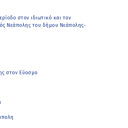
ερίοδο στον ιδιωτικό και τον
μός Νεάπολης του δήμου Νεάπολης-
σης στον Εύοσμο
α
εάπολη