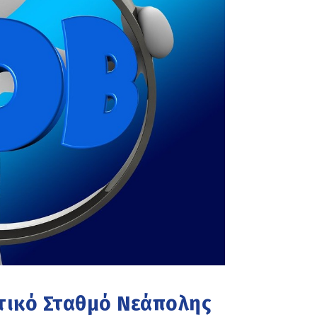
τικό Σταθμό Νεάπολης