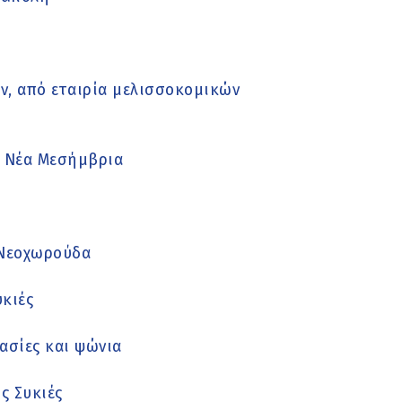
ν, από εταιρία μελισσοκομικών
η Νέα Μεσήμβρια
 Νεοχωρούδα
υκιές
γασίες και ψώνια
ς Συκιές