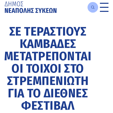
Μετάβαση
στο
ΣΕ ΤΕΡΆΣΤΙΟΥΣ
κυρίως
περιεχόμενο
ΚΑΜΒΆΔΕΣ
ΜΕΤΑΤΡΈΠΟΝΤΑΙ
ΟΙ ΤΟΊΧΟΙ ΣΤΟ
ΣΤΡΕΜΠΕΝΙΏΤΗ
ΓΙΑ ΤΟ ΔΙΕΘΝΈΣ
ΦΕΣΤΙΒΆΛ