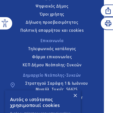
Ψηφιακός Δήμος
Όροι χρήσης
Δήλωση προσβασιμότητας
Πολιτική απορρήτου και cookies
Επικοινωνία
Τηλεφωνικός κατάλογος
Φόρμα επικοινωνίας
ΚΕΠ Δήμου Νεάπολης-Συκεών
Δημαρχείο Νεάπολης-Συκεών
Στρατηγού Σαράφη 1 & Ιωάννου
Μιχαήλ, Συκιές, 56625
×
neapoli.sykies@ddt.gov.gr
Αυτός ο ιστότοπος
χρησιμοποιεί cookies
Ακολουθήστε