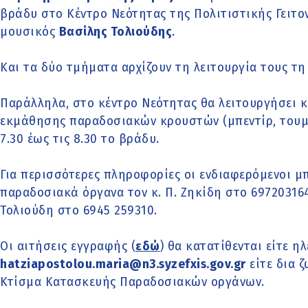
βράδυ στο Κέντρο Νεότητας της Πολιτιστικής Γειτο
μουσικός
Βασίλης Τολιούδης
.
Και τα δύο τμήματα αρχίζουν τη λειτουργία τους τη
Παράλληλα, στο κέντρο Νεότητας θα λειτουργήσει κ
εκμάθησης παραδοσιακών κρουστών (μπεντίρ, τουμπ
7.30 έως τις 8.30 το βράδυ.
Για περισσότερες πληροφορίες οι ενδιαφερόμενοι μ
παραδοσιακά όργανα τον κ. Π. Ζηκίδη στο 697203164
Τολιούδη στο 6945 259310.
Οι αιτήσεις εγγραφής (
εδώ
) θα κατατίθενται είτε η
hatziapostolou.maria@n3.syzefxis.gov.gr
είτε δια 
Κτίσμα Κατασκευής Παραδοσιακών οργάνων.