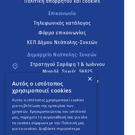
Πολιτική απορρήτου και cookies
Επικοινωνία
Τηλεφωνικός κατάλογος
Φόρμα επικοινωνίας
ΚΕΠ Δήμου Νεάπολης-Συκεών
Δημαρχείο Νεάπολης-Συκεών
Στρατηγού Σαράφη 1 & Ιωάννου
Μιχαήλ, Συκιές, 56625
×
neapoli.sykies@ddt.gov.gr
Αυτός ο ιστότοπος
χρησιμοποιεί cookies
Ακολουθήστε
Αυτός ο ιστότοπος χρησιμοποιεί cookies
για τη βελτίωση της εμπειρίας των
χρηστών. Χρησιμοποιώντας τον ιστότοπό
μας, παρέχετε τη συγκατάθεσή σας για όλα
English Version
τα cookies σύμφωνα με την Πολιτική μας
για τα cookies.
Διαβάστε περισσότερα
An
project