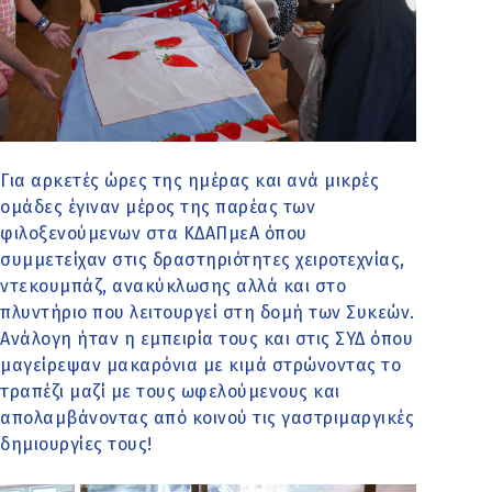
Για αρκετές ώρες της ημέρας και ανά μικρές
ομάδες έγιναν μέρος της παρέας των
φιλοξενούμενων στα ΚΔΑΠμεΑ όπου
συμμετείχαν στις δραστηριότητες χειροτεχνίας,
ντεκουμπάζ, ανακύκλωσης αλλά και στο
πλυντήριο που λειτουργεί στη δομή των Συκεών.
Ανάλογη ήταν η εμπειρία τους και στις ΣΥΔ όπου
μαγείρεψαν μακαρόνια με κιμά στρώνοντας το
τραπέζι μαζί με τους ωφελούμενους και
απολαμβάνοντας από κοινού τις γαστριμαργικές
δημιουργίες τους!