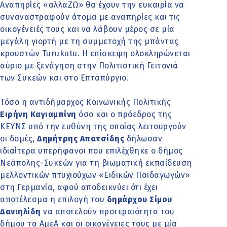
Αναπηρίες «αλλαΖΩ» θα έχουν την ευκαιρία να
συναναστραφούν άτομα με αναπηρίες και τις
οικογένειές τους και να λάβουν μέρος σε μία
μεγάλη γιορτή με τη συμμετοχή της μπάντας
κρουστών Turukutu. Η επίσκεψη ολοκληρώνεται
αύριο με ξενάγηση στην Πολιτιστική Γειτονιά
των Συκεών και στο Επταπύργιο.
Τόσο η αντιδήμαρχος Κοινωνικής Πολιτικής
Ειρήνη Καγιαμπίνη
όσο και ο πρόεδρος της
ΚΕΥΝΣ υπό την ευθύνη της οποίας λειτουργούν
οι δομές,
Δημήτρης Απατσίδης
δήλωσαν
ιδιαίτερα υπερήφανοι που επιλέχθηκε ο δήμος
Νεάπολης-Συκεών για τη βιωματική εκπαίδευση
μελλοντικών πτυχιούχων «Ειδικών Παιδαγωγών»
στη Γερμανία, αφού αποδεικνύει ότι έχει
αποτέλεσμα η επιλογή του
δημάρχου Σίμου
Δανιηλίδη
να αποτελούν προτεραιότητα του
δήμου τα ΑμεΑ και οι οικογένειες τους με μία