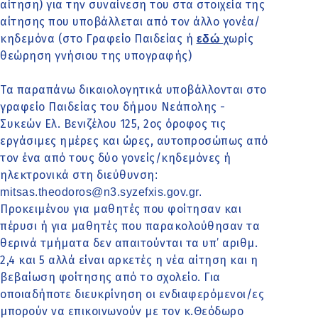
αίτηση) για την συναίνεση του στα στοιχεία της
αίτησης που υποβάλλεται από τον άλλο γονέα/
κηδεμόνα (στο Γραφείο Παιδείας ή
χωρίς
εδώ
θεώρηση γνήσιου της υπογραφής)
Τα παραπάνω δικαιολογητικά υποβάλλονται στο
γραφείο Παιδείας του δήμου Νεάπολης -
Συκεών Ελ. Βενιζέλου 125, 2ος όροφος τις
εργάσιμες ημέρες και ώρες, αυτοπροσώπως από
τον ένα από τους δύο γονείς/κηδεμόνες ή
ηλεκτρονικά στη διεύθυνση
:
mitsas.theodoros@n3.syzefxis.gov.gr
.
Προκειμένου για μαθητές που φοίτησαν και
πέρυσι ή για μαθητές που παρακολούθησαν τα
θερινά τμήματα δεν απαιτούνται τα υπ’ αριθμ.
2,4 και 5 αλλά είναι αρκετές η νέα αίτηση και η
βεβαίωση φοίτησης από το σχολείο. Για
οποιαδήποτε διευκρίνηση οι ενδιαφερόμενοι/ες
μπορούν να επικοινωνούν με τον κ.Θεόδωρο